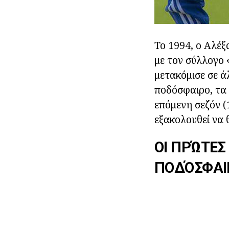
Το 1994, ο Αλέξ
με τον σύλλογο 
μετακόμισε σε ά
ποδόσφαιρο, τα
επόμενη σεζόν (
εξακολουθεί να 
ΟΙ ΠΡΏΤΕΣ
ΠΟΔΌΣΦΑΙ