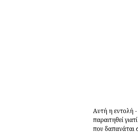
Αυτή η εντολή -
παραιτηθεί γιατ
που δαπανάται 