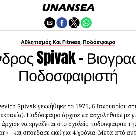
Αθλητισμός Και Fitness
Ποδόσφαιρο
,
δρος Spivak - Βιογρα
Ποδοσφαιριστή
evich Spivak γεννήθηκε το 1975, 6 Ιανουαρίου στ
κρανία). Ποδόσφαιρο άρχισε να ασχοληθούν με για
, άρχισε να εργάζεται στο σχολείο ποδοσφαίρου της
r» - και σπούδασε εκεί για 4 χρόνια. Μετά από αυτ