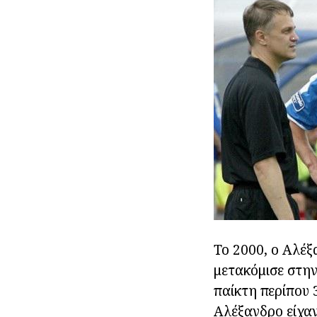
Το 2000, ο Αλέξ
μετακόμισε στην
παίκτη περίπου 
Αλέξανδρο είχα