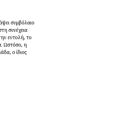
ράψει συμβόλαιο
στη συνέχεια
την εντολή, το
. Ωστόσο, η
άδα, ο ίδιος