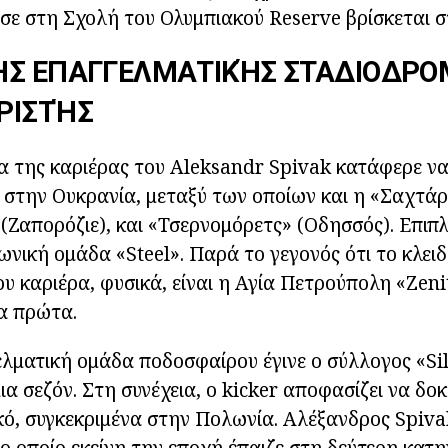
σε στη Σχολή του Ολυμπιακού Reserve βρίσκεται σ
ΗΣ ΕΠΑΓΓΕΛΜΑΤΙΚΉΣ ΣΤΑΔΙΟΔΡΟ
ΡΙΣΤΉΣ
α της καριέρας του Aleksandr Spivak κατάφερε να 
στην Ουκρανία, μεταξύ των οποίων και η «Σαχτάρ
 (Ζαπορόζιε), και «Τσερνομόρετς» (Οδησσός). Επιπ
ωνική ομάδα «Steel». Παρά το γεγονός ότι το κλειδ
υ καριέρα, φυσικά, είναι η Αγία Πετρούπολη «Zeni
α πρώτα.
ματική ομάδα ποδοσφαίρου έγινε ο σύλλογος «Sil
ια σεζόν. Στη συνέχεια, ο kicker αποφασίζει να δοκ
κό, συγκεκριμένα στην Πολωνία. Αλέξανδρος Spiva
το οποίο εκείνη την εποχή έπαιζε στη δεύτερη κατη