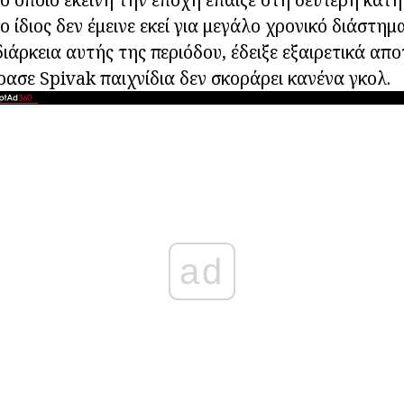
 ίδιος δεν έμεινε εκεί για μεγάλο χρονικό διάστημ
διάρκεια αυτής της περιόδου, έδειξε εξαιρετικά απ
ασε Spivak παιχνίδια δεν σκοράρει κανένα γκολ.
ad