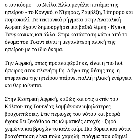
στον κόσμο - το Νείλο. Άλλα μεγάλα ποτάμια της
ηπείρου - το Κονγκό, ο Νίγηρας, Ζαμβέζη, Limpopo και
πορτοκαλί. Τα τεκτονικά ρήγματα στην Ανατολική
Αφρική έχουν δημιουργήσει μια βαθιά λίμνη - Nyasa,
Τανγκανίκα, και άλλα. Στην κατάσταση κάτω από το
όνομα του Τσαντ είναι η μεγαλύτερη αλυκή της
ηπείρου με το ίδιο όνομα.
Την Αφρική, όπως προαναφέρθηκε, είναι η πιο hot
ήπειρος στον πλανήτη Γη. Λόγω της θέσης της, η
επιφάνεια της ηπείρου παίρνει πολλή ηλιακή ενέργεια
και θερμαίνεται.
Στην Κεντρική Αφρική, καθώς και στις ακτές του
Κόλπου της Γουινέας λαμβάνουν υψηλότερες
βροχοπτώσεις. Στις περιοχές του νότου και βορρά
έχουν δει ξεκάθαρα τις κλιματικές εποχές - ξηρό
χειμώνα και βροχών το καλοκαίρι. Πιο βόρεια και νότια
βροχόπτωση είναι πολύ χαμηλή, πράγμα που οδηγεί