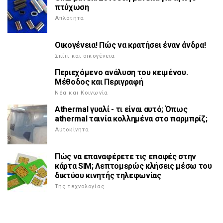
πτύχωση
Απλότητα
Οικογένεια! Πώς να κρατήσει έναν άνδρα!
Σπίτι και οικογένεια
Περιεχόμενο ανάλυση του κειμένου.
Μέθοδος και Περιγραφή
Νέα και Κοινωνία
Athermal γυαλί - τι είναι αυτό; Όπως
athermal ταινία κολλημένα στο παρμπρίζ;
Αυτοκίνητα
Πώς να επαναφέρετε τις επαφές στην
κάρτα SIM; Λεπτομερώς κλήσεις μέσω του
δικτύου κινητής τηλεφωνίας
Της τεχνολογίας