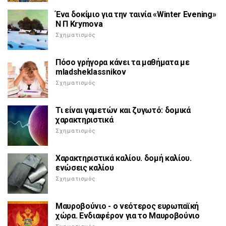
Ένα δοκίμιο για την ταινία «Winter Evening»
Ν Π Krymova
Σχηματισμός
Πόσο γρήγορα κάνει τα μαθήματα με
mladsheklassnikov
Σχηματισμός
Τι είναι γαμετών και ζυγωτό: δομικά
χαρακτηριστικά
Σχηματισμός
Χαρακτηριστικά καλίου. δομή καλίου.
ενώσεις καλίου
Σχηματισμός
Μαυροβούνιο - ο νεότερος ευρωπαϊκή
χώρα. Ενδιαφέρον για το Μαυροβούνιο