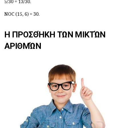
5/30 = 13/30.
NOC (15, 6) = 30.
Η ΠΡΟΣΘΉΚΗ ΤΩΝ ΜΙΚΤΏΝ
ΑΡΙΘΜΏΝ