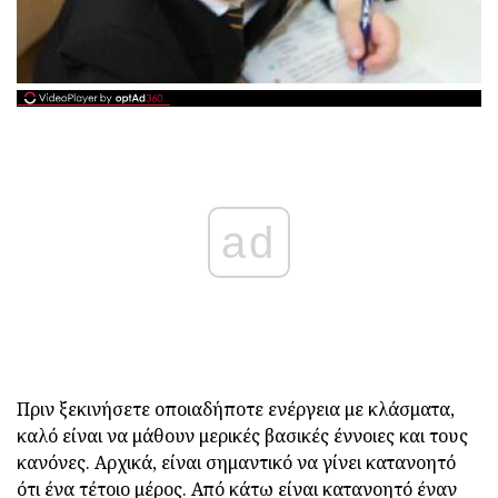
ad
Πριν ξεκινήσετε οποιαδήποτε ενέργεια με κλάσματα,
καλό είναι να μάθουν μερικές βασικές έννοιες και τους
κανόνες. Αρχικά, είναι σημαντικό να γίνει κατανοητό
ότι ένα τέτοιο μέρος. Από κάτω είναι κατανοητό έναν