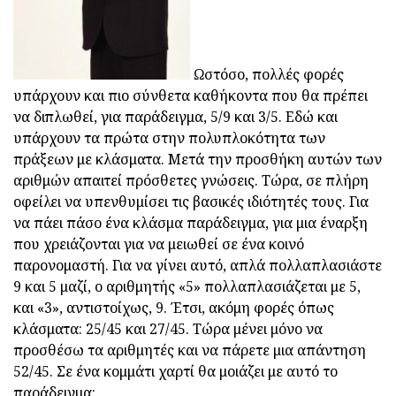
Ωστόσο, πολλές φορές
υπάρχουν και πιο σύνθετα καθήκοντα που θα πρέπει
να διπλωθεί, για παράδειγμα, 5/9 και 3/5. Εδώ και
υπάρχουν τα πρώτα στην πολυπλοκότητα των
πράξεων με κλάσματα. Μετά την προσθήκη αυτών των
αριθμών απαιτεί πρόσθετες γνώσεις. Τώρα, σε πλήρη
οφείλει να υπενθυμίσει τις βασικές ιδιότητές τους. Για
να πάει πάσο ένα κλάσμα παράδειγμα, για μια έναρξη
που χρειάζονται για να μειωθεί σε ένα κοινό
παρονομαστή. Για να γίνει αυτό, απλά πολλαπλασιάστε
9 και 5 μαζί, ο αριθμητής «5» πολλαπλασιάζεται με 5,
και «3», αντιστοίχως, 9. Έτσι, ακόμη φορές όπως
κλάσματα: 25/45 και 27/45. Τώρα μένει μόνο να
προσθέσω τα αριθμητές και να πάρετε μια απάντηση
52/45. Σε ένα κομμάτι χαρτί θα μοιάζει με αυτό το
παράδειγμα: