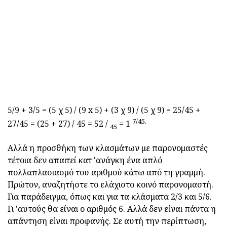
5/9 + 3/5 = (5 χ 5) / (9 x 5) + (3 χ 9) / (5 χ 9) = 25/45 +
7/45.
27/45 = (25 + 27) / 45 = 52 /
= 1
45
Αλλά η προσθήκη των κλασμάτων με παρονομαστές
τέτοια δεν απαιτεί κατ 'ανάγκη ένα απλό
πολλαπλασιασμό του αριθμού κάτω από τη γραμμή.
Πρώτον, αναζητήστε το ελάχιστο κοινό παρονομαστή.
Για παράδειγμα, όπως και για τα κλάσματα 2/3 και 5/6.
Γι 'αυτούς θα είναι ο αριθμός 6. Αλλά δεν είναι πάντα η
απάντηση είναι προφανής. Σε αυτή την περίπτωση,