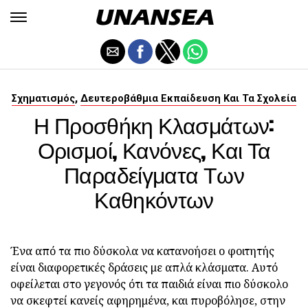
,
Σχηματισμός
Δευτεροβάθμια Εκπαίδευση Και Τα Σχολεία
Η Προσθήκη Κλασμάτων:
Ορισμοί, Κανόνες, Και Τα
Παραδείγματα Των
Καθηκόντων
Ένα από τα πιο δύσκολα να κατανοήσει ο φοιτητής
είναι διαφορετικές δράσεις με απλά κλάσματα. Αυτό
οφείλεται στο γεγονός ότι τα παιδιά είναι πιο δύσκολο
να σκεφτεί κανείς αφηρημένα, και πυροβόλησε, στην