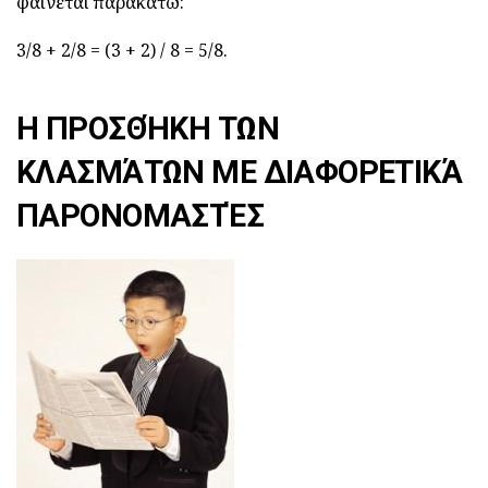
φαίνεται παρακάτω:
3/8 + 2/8 = (3 + 2) / 8 = 5/8.
Η ΠΡΟΣΘΉΚΗ ΤΩΝ
ΚΛΑΣΜΆΤΩΝ ΜΕ ΔΙΑΦΟΡΕΤΙΚΆ
ΠΑΡΟΝΟΜΑΣΤΈΣ