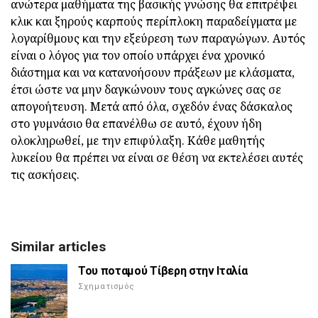
ανώτερα μαθήματα της βασικής γνώσης θα επιτρέψει
κλικ και ξηρούς καρπούς περίπλοκη παραδείγματα με
λογαρίθμους και την εξεύρεση των παραγώγων. Αυτός
είναι ο λόγος για τον οποίο υπάρχει ένα χρονικό
διάστημα και να κατανοήσουν πράξεων με κλάσματα,
έτσι ώστε να μην δαγκώνουν τους αγκώνες σας σε
απογοήτευση. Μετά από όλα, σχεδόν ένας δάσκαλος
στο γυμνάσιο θα επανέλθω σε αυτό, έχουν ήδη
ολοκληρωθεί, με την επιφύλαξη. Κάθε μαθητής
λυκείου θα πρέπει να είναι σε θέση να εκτελέσει αυτές
τις ασκήσεις.
Similar articles
Του ποταμού Τίβερη στην Ιταλία
Σχηματισμός