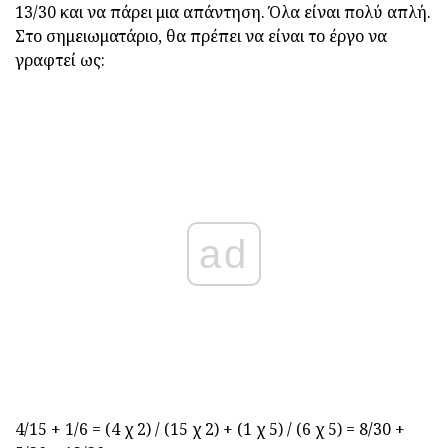
13/30 και να πάρει μια απάντηση. Όλα είναι πολύ απλή.
Στο σημειωματάριο, θα πρέπει να είναι το έργο να
γραφτεί ως:
ad
4/15 + 1/6 = (4 χ 2) / (15 χ 2) + (1 χ 5) / (6 χ 5) = 8/30 +