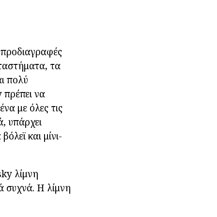
ς προδιαγραφές
αταστήματα, τα
αι πολύ
 πρέπει να
ένα με όλες τις
ά, υπάρχει
βόλεϊ και μίνι-
sky λίμνη
ά συχνά. Η λίμνη