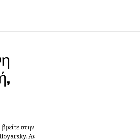
νη
ή,
 βρείτε στην
loyarsky. Αν