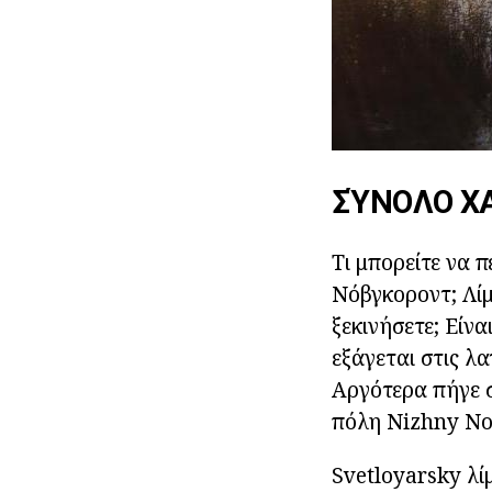
ΣΎΝΟΛΟ Χ
Τι μπορείτε να π
Νόβγκοροντ; Λίμ
ξεκινήσετε; Είν
εξάγεται στις λ
Αργότερα πήγε σ
πόλη Nizhny No
Svetloyarsky λί