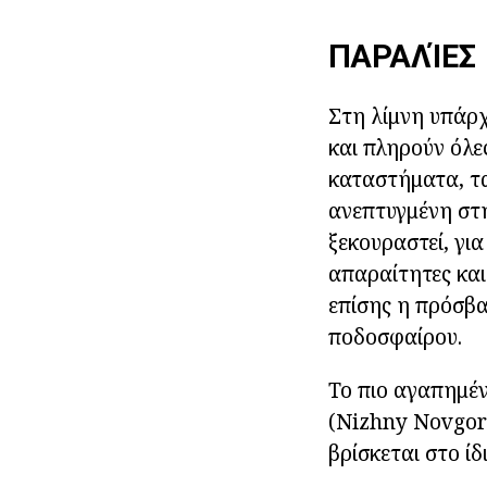
ΠΑΡΑΛΊΕΣ
Στη λίμνη υπάρχ
και πληρούν όλες
καταστήματα, τα
ανεπτυγμένη στη
ξεκουραστεί, για
απαραίτητες και 
επίσης η πρόσβα
ποδοσφαίρου.
Το πιο αγαπημέν
(Nizhny Novgoro
βρίσκεται στο ίδ