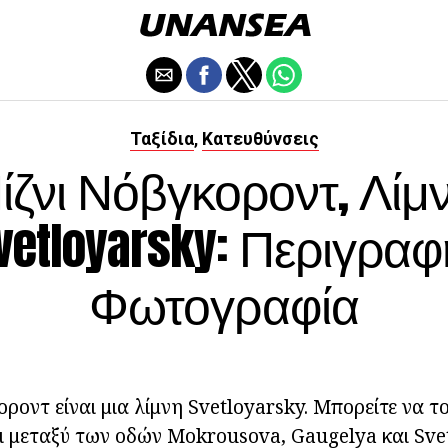
Ταξίδια
Κατευθύνσεις
,
ίζνι Νόβγκοροντ, Λίμ
vetloyarsky: Περιγραφ
Φωτογραφία
οροντ είναι μια λίμνη Svetloyarsky. Μπορείτε να το
ι μεταξύ των οδών Mokrousova, Gaugelya και Svet