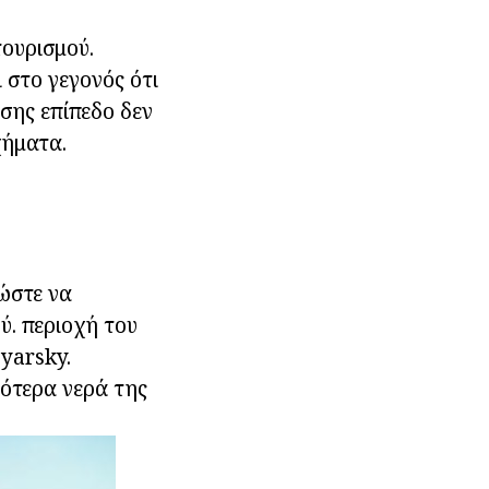
τουρισμού.
στο γεγονός ότι
σης επίπεδο δεν
χήματα.
 ώστε να
ύ. περιοχή του
oyarsky.
ρότερα νερά της