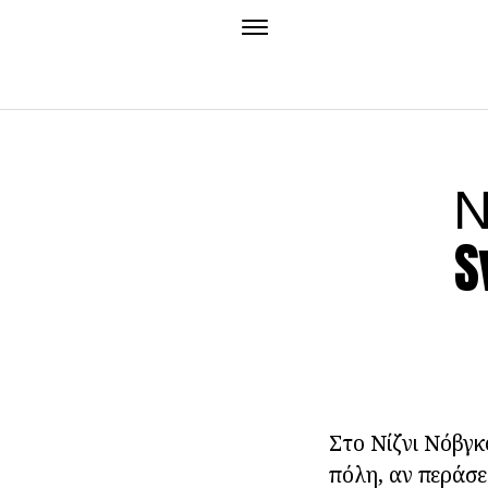
Ν
S
Στο Νίζνι Νόβγκ
πόλη, αν περάσε