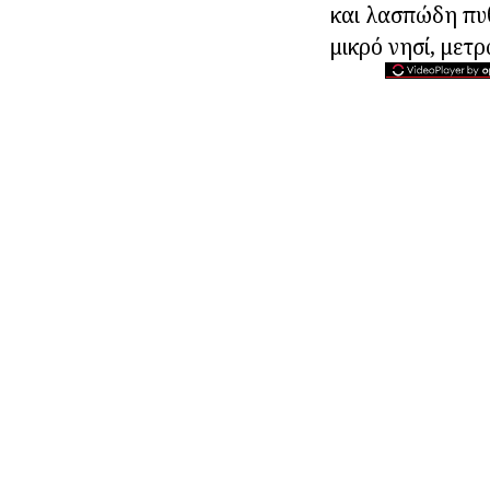
και λασπώδη πυθ
μικρό νησί, μετ