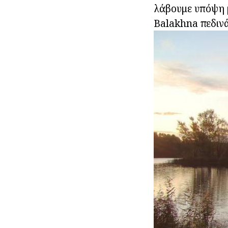
λάβουμε υπόψη μ
Balakhna πεδινά