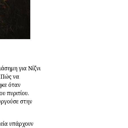
ιάσημη για Νίζνι
 Πώς να
ηκε όταν
ου πυριτίου.
υργούσε στην
μεία υπάρχουν