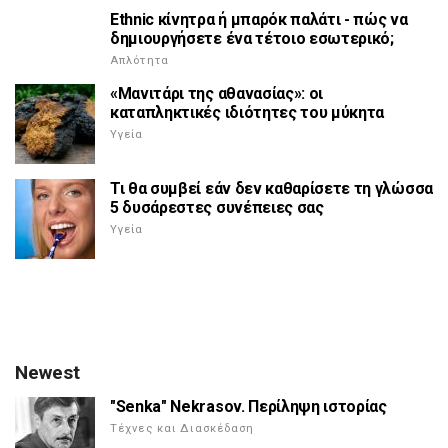
Ethnic κίνητρα ή μπαρόκ παλάτι - πώς να
δημιουργήσετε ένα τέτοιο εσωτερικό;
Απλότητα
«Μανιτάρι της αθανασίας»: οι
καταπληκτικές ιδιότητες του μύκητα
Υγεία
Τι θα συμβεί εάν δεν καθαρίσετε τη γλώσσα
5 δυσάρεστες συνέπειες σας
Υγεία
Newest
"Senka" Nekrasov. Περίληψη ιστορίας
Τέχνες και Διασκέδαση