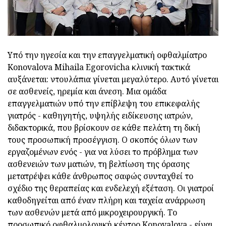
Υπό την ηγεσία και την επαγγελματική οφθαλμίατρο
Konovalova Mihaila Egorovicha κλινική τακτικά
αυξάνεται: ντουλάπια γίνεται μεγαλύτερο. Αυτό γίνεται
σε ασθενείς, ηρεμία και άνεση. Μια ομάδα
επαγγελματιών υπό την επίβλεψη του επικεφαλής
γιατρός - καθηγητής, υψηλής ειδίκευσης ιατρών,
διδακτορικά, που βρίσκουν σε κάθε πελάτη τη δική
τους προσωπική προσέγγιση. Ο σκοπός όλων των
εργαζομένων ενός - για να λύσει το πρόβλημα των
ασθενειών των ματιών, τη βελτίωση της όρασης
μετατρέψει κάθε άνθρωπος σαφώς συνταχθεί το
σχέδιο της θεραπείας και ενδελεχή εξέταση. Οι γιατροί
καθοδηγείται από έναν πλήρη και ταχεία ανάρρωση
των ασθενών μετά από μικροχειρουργική. Το
προσωπικό οφθαλμολογική κέντρο Konovalova - είναι