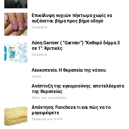
Επικάλυψη νυχιών πήκτωμα χωρίς να
αυξάνεται: βήμα προς βήμα οδηγό
Ομορφιά
Λύση Garnier ( "Garnier") "Καθαρό δέρμα 3
σε 1": Κριτικές
Ομορφιά
Λευκοπενία. Η θεραπεία της νόσου.
Υγεία
Ανάπτυξη της εγκυμοσύνης. αποτελέσματα
της θεραπείας
Σπίτι και οικογένεια
Απάντηση: Funchoza τι και πώς να το
μαγειρέψετε
Τρόφιμα και ποτά