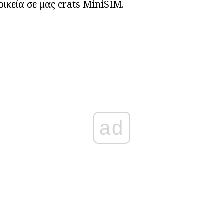
οικεία σε μας crats MiniSIM.
ad