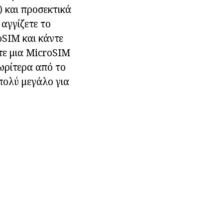
) και προσεκτικά
αγγίζετε το
oSIM και κάντε
τε μια MicroSIM
νωρίτερα από το
 πολύ μεγάλο για