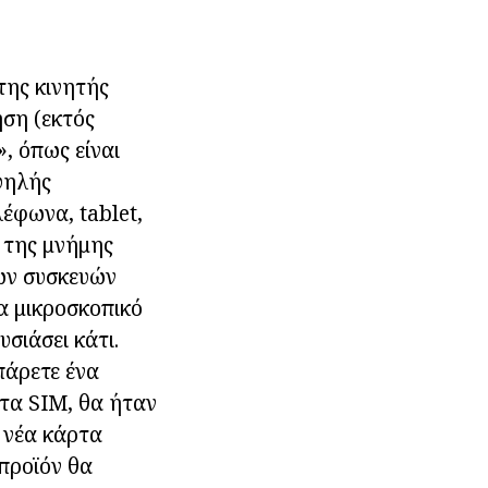
της κινητής
ήση (εκτός
, όπως είναι
ψηλής
λέφωνα, tablet,
 της μνήμης
των συσκευών
να μικροσκοπικό
σιάσει κάτι.
πάρετε ένα
τα SIM, θα ήταν
η νέα κάρτα
προϊόν θα