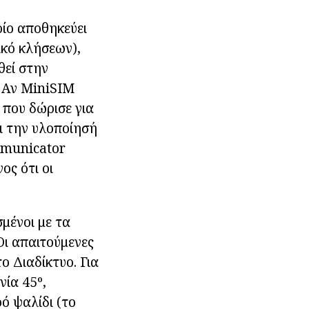
οίο αποθηκεύει
ικό κλήσεων),
θεί στην
. Αν MiniSIM
 που δώρισε για
ι την υλοποίησή
mmunicator
ος ότι οι
μένοι με τα
Οι απαιτούμενες
ο Διαδίκτυο. Για
ία 45º,
ό ψαλίδι (το