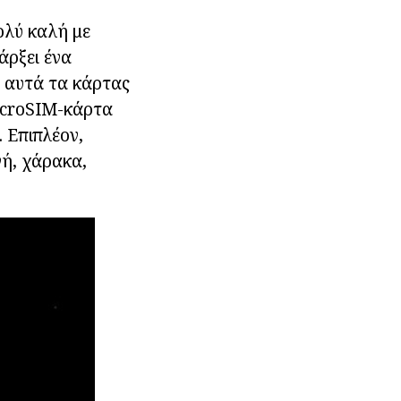
ολύ καλή με
άρξει ένα
ε αυτά τα κάρτας
MicroSIM-κάρτα
. Επιπλέον,
νή, χάρακα,