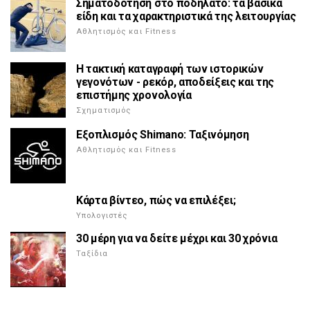
Σηματοδότηση στο ποδήλατο: τα βασικά
είδη και τα χαρακτηριστικά της λειτουργίας
Αθλητισμός και Fitness
Η τακτική καταγραφή των ιστορικών
γεγονότων - ρεκόρ, αποδείξεις και της
επιστήμης χρονολογία
Σχηματισμός
Εξοπλισμός Shimano: Ταξινόμηση
Αθλητισμός και Fitness
Κάρτα βίντεο, πώς να επιλέξει;
Υπολογιστές
30 μέρη για να δείτε μέχρι και 30 χρόνια
Ταξίδια