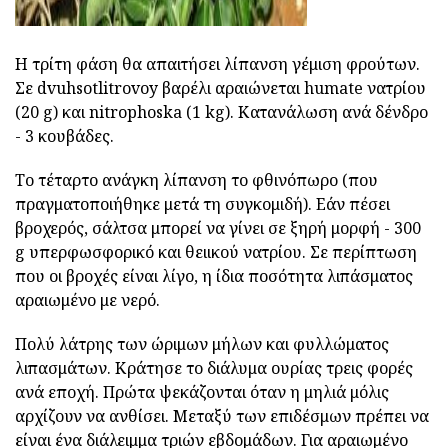
Η τρίτη φάση θα απαιτήσει λίπανση γέμιση φρούτων.
Σε dvuhsotlitrovoy βαρέλι αραιώνεται humate νατρίου
(20 g) και nitrophoska (1 kg). Κατανάλωση ανά δένδρο
- 3 κουβάδες.
Το τέταρτο ανάγκη λίπανση το φθινόπωρο (που
πραγματοποιήθηκε μετά τη συγκομιδή). Εάν πέσει
βροχερός, σάλτσα μπορεί να γίνει σε ξηρή μορφή - 300
g υπερφωσφορικό και θειικού νατρίου. Σε περίπτωση
που οι βροχές είναι λίγο, η ίδια ποσότητα λιπάσματος
αραιωμένο με νερό.
Πολύ λάτρης των ώριμων μήλων και φυλλώματος
λιπασμάτων. Κράτησε το διάλυμα ουρίας τρεις φορές
ανά εποχή. Πρώτα ψεκάζονται όταν η μηλιά μόλις
αρχίζουν να ανθίσει. Μεταξύ των επιδέσμων πρέπει να
είναι ένα διάλειμμα τριών εβδομάδων. Για αραιωμένο