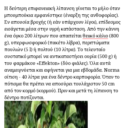
Η δεύτερη επιφανειακή λίπανση γίνεται το μήλο όταν
μπουμπούκια εμφανίστηκε (έναρξη της ανθοφορίας).
Εν απουσία βροχής (ή εάν υπάρχουν λίγοι), επίδεσμος
εισάγεται μέσα στην υγρή κατάσταση. Από την κάννη
ένα όγκο 200 λίτρων που απαιτείται
θειικό κάλιο
(800
g), υπερφωσφορικό (πακέτο λίβρα), περιττώματα
πουλιών (5 l) ή πολτού (10 λίτρα). Το τελευταίο
συστατικό μπορεί να αντικαταστήσει ουρία (500 g) ή
του φαρμάκου «Effekton» (δύο φιάλες). Όλα αυτά
αναμειγνύεται και αφήνεται για μια εβδομάδα. Norma
σίτιση - 40 λίτρα για ένα δέντρο καρποφορία. Όταν το
πότισμα θα πρέπει να αποσύρει τουλάχιστον 50 cm
από τον κορμό (κορμού). Πριν και μετά τη λίπανση το
δέντρο ποτίζονται.