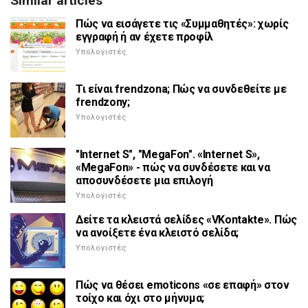
Similar articles
Πώς να εισάγετε τις «Συμμαθητές»: χωρίς
εγγραφή ή αν έχετε προφίλ
Υπολογιστές
Τι είναι frendzona; Πώς να συνδεθείτε με
frendzony;
Υπολογιστές
"Internet S", "MegaFon". «Internet S»,
«MegaFon» - πώς να συνδέσετε και να
αποσυνδέσετε μια επιλογή
Υπολογιστές
Δείτε τα κλειστά σελίδες «VKontakte». Πώς
να ανοίξετε ένα κλειστό σελίδα;
Υπολογιστές
Πώς να θέσει emoticons «σε επαφή» στον
τοίχο και όχι στο μήνυμα;