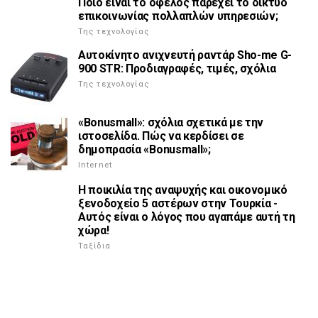
Ποιο είναι το όφελος παρέχει το δίκτυο
επικοινωνίας πολλαπλών υπηρεσιών;
Της τεχνολογίας
Αυτοκίνητο ανιχνευτή ραντάρ Sho-me G-
900 STR: Προδιαγραφές, τιμές, σχόλια
Της τεχνολογίας
«Bonusmall»: σχόλια σχετικά με την
ιστοσελίδα. Πώς να κερδίσει σε
δημοπρασία «Bonusmall»;
Internet
Η ποικιλία της αναψυχής και οικονομικό
ξενοδοχείο 5 αστέρων στην Τουρκία -
Αυτός είναι ο λόγος που αγαπάμε αυτή τη
χώρα!
Ταξίδια