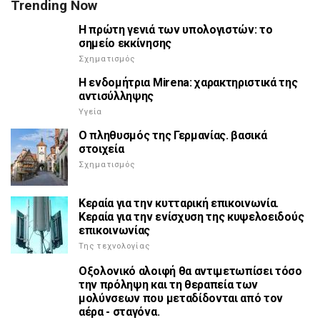
Trending Now
Η πρώτη γενιά των υπολογιστών: το
σημείο εκκίνησης
Σχηματισμός
Η ενδομήτρια Mirena: χαρακτηριστικά της
αντισύλληψης
Υγεία
Ο πληθυσμός της Γερμανίας. βασικά
στοιχεία
Σχηματισμός
Κεραία για την κυτταρική επικοινωνία.
Κεραία για την ενίσχυση της κυψελοειδούς
επικοινωνίας
Της τεχνολογίας
Οξολονικό αλοιφή θα αντιμετωπίσει τόσο
την πρόληψη και τη θεραπεία των
μολύνσεων που μεταδίδονται από τον
αέρα - σταγόνα.