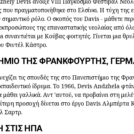
zhely Devis άνοιξε VIII Παγκόσμιο Φεστιβάλ Νεολ
 που πραγματοποιήθηκε στο Ελσίνκι. Η τύχη της 
ν σημαντικό ρόλο. Ο σκοπός του Davis - μάθετε πε
 εκπροσώπους της επαναστατικής νεολαίας από όλο
a συναντιέται με Κούβας φοιτητές. Γίνεται μια θρυ
ου Φιντέλ Κάστρο.
ΉΜΙΟ ΤΗΣ ΦΡΑΝΚΦΟΎΡΤΗΣ, ΓΕΡΜ
υνεχίζει τις σπουδές της στο Πανεπιστήμιο της Φρ
εκπαιδευτικό ίδρυμα. Το 1966, Devis Andzhela φτάν
α μάθει γαλλικά. Αντ 'αυτού, να προβαίνει στη μελ
αίτερη προσοχή δίνεται στο έργο Davis Αλμπέρτα
λ Σαρτρ.
 ΣΤΙΣ ΗΠΑ