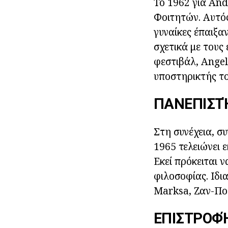
Το 1962 για And
Φοιτητών. Αυτός
γυναίκες έπαιξα
σχετικά με τους
φεστιβάλ, Angel
υποστηρικτής τ
ΠΑΝΕΠΙΣΤ
Στη συνέχεια, σ
1965 τελειώνει 
Εκεί πρόκειται ν
φιλοσοφίας. Ιδι
Marksa, Ζαν-Πο
ΕΠΙΣΤΡΟΦΉ