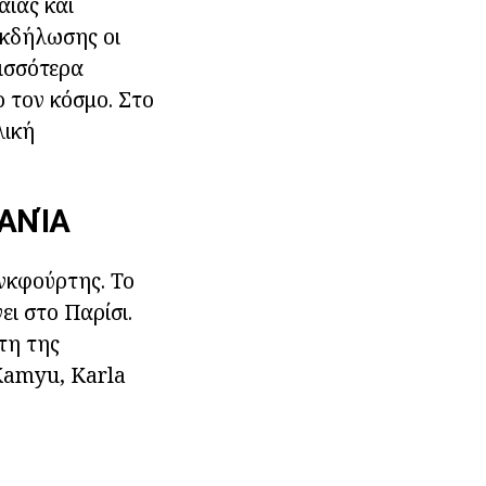
αίας και
εκδήλωσης οι
ρισσότερα
 τον κόσμο. Στο
λική
ΑΝΊΑ
ανκφούρτης. Το
ει στο Παρίσι.
έτη της
 Kamyu, Karla