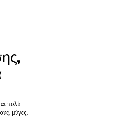
ης,
α
ναι πολύ
ους, μύγες,