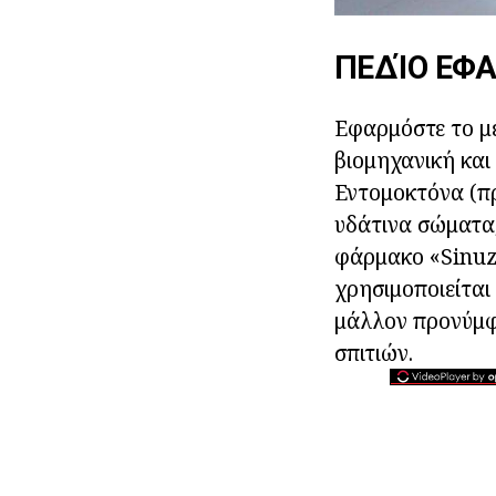
ΠΕΔΊΟ ΕΦ
Εφαρμόστε το μέ
βιομηχανική και
Εντομοκτόνα (πρ
υδάτινα σώματα,
φάρμακο «Sinuza
χρησιμοποιείται
μάλλον προνύμφε
σπιτιών.