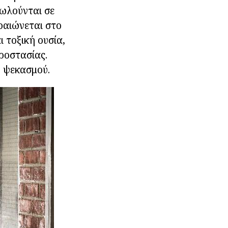
Πωλούνται σε
αραιώνεται στο
 τοξική ουσία,
ροστασίας.
ν ψεκασμού.