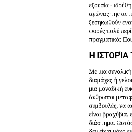
εξουσία - ιδρύθ
αγώνας της αντι
ξεσηκωθούν εναν
φορές πολύ περί
πραγματικά; Ποιε
Η ΙΣΤΟΡΊΑ
Με μια συνολική
διαμάχες ή γελο
μια μοναδική ευ
άνθρωποι μεταφέ
συμβουλές, να α
είναι βραχύβια,
διάστημα. Ωστό
δεν είναι μόνο 