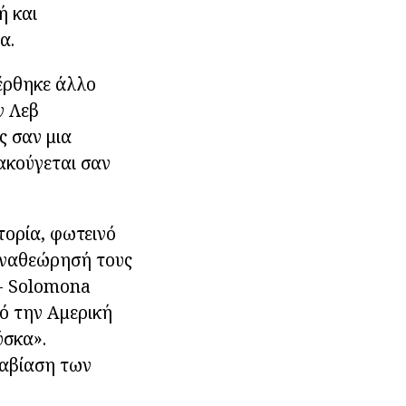
ή και
α.
φέρθηκε άλλο
ν Λεβ
ς σαν μια
 ακούγεται σαν
τορία, φωτεινό
αναθεώρησή τους
 - Solomona
ό την Αμερική
ύσκα».
ραβίαση των