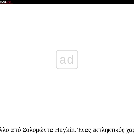
ad
 άλλο από Σολομώντα Haykin. Ένας εκπληκτικός χ