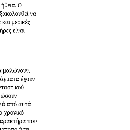
λήθεια. Ο
εξακολουθεί να
και μερικές
ήρες είναι
α μαλώνουν,
ράγματα έχουν
νταστικού
δώσουν
λλά από αυτά
ο χρονικό
 χαρακτήρα που
γματοποιήσει