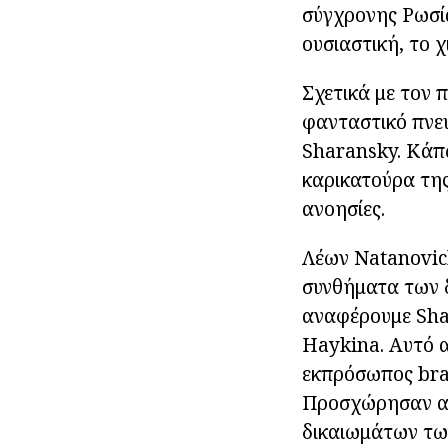
σύγχρονης Ρωσία
ουσιαστική, το 
Σχετικά με τον 
φανταστικό πνε
Sharansky. Κάπω
καρικατούρα της
ανοησίες.
Λέων Natanovich
συνθήματα των 
αναφέρουμε Shar
Haykina. Αυτό α
εκπρόσωπος bray
Προσχώρησαν αμ
δικαιωμάτων τω