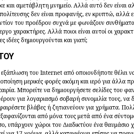
ηκε και αμετάβλητη μνημείο. Αλλά αυτό δεν είναι α
πολίτευσης δεν είναι προφανής, εν κρυπτώ, αλλά 
τίον του προέδρου συχνά με φωνάζουν συνθήματα 
εργο χαρακτήρες. Αλλά ποιοι είναι αυτοί οι χαρακτ
ς ιδέες δημιουργούνται και γιατί;
 ΤΟΥ
 εξάπλωση του Internet από οποιονδήποτε θέλει ν
ιοποίηση μερικές φορές ακόμη και ιερό για άλλα π
καιρία. Μπορείτε να δημιουργήσετε σελίδες του φα
ρουν για λογαριασμό σοβαρή συνομιλία τους, να 
φαιρέσετε βλάβες ή ζητιανεύουν για χρήματα. Πο
 εξαφανίζονται από μόνα τους μετά από ένα σύντομ
σο, υπάρχουν χώροι του Διαδικτύου ένα θαυμάσιο
εκεί για 17 χρόνια, αλλά καταφέρνει επίσης να πρα