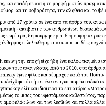
ς, και επειδή σε αυτή τη μορφή μικτών πραγματικ
χιούμορ και τη σοβαρότητα, την αλήθεια και το ψέμ
πριν από 17 χρόνια σε ένα από τα άρθρα του, ανα
υματική - ακτιβιστής των ανθρωπίνων δικαιωμάτω
ς νωρίτερα, δημιούργησε μια ιδιόμορφη πατριώτε
 ένθερμος φιλελεύθερη, του οποίου οι ιδέες συχνά
 εκείνη την εποχή είχε ήδη ένα καλοφτιαγμένο ισ
δικών τους αναγνώστες. Από το 2010, στα άρθρα 
ansky έγινε φίλος και σύμμαχος κατά του Πούτιν
ποδείχθηκε ότι ήταν ένα αναγνωρισμένο ειδικό απ
tanskoy ελίτ και ιδιαίτερα το εστιατόριο «Ματρο
έσως το μίσος του υφιστάμενου καθεστώτος, πα
ν ομοφυλόφιλων και των λεσβιών και πολλά άλλα.