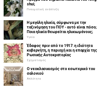
shui;
Πνευματική ανάπτυξη
Η μεγάλη ηλικία, σύμφωνα με την
ταξινόμηση του ΠΟΥ - αυτό είναι πόσο;
Ποια ηλικία θεωρείται ηλικιωμένους;
Υγεία
Έδαφος πριν από το 1917: η ιδιότητα
κυβερνήτη, η περιοχή και η επαρχία της
Ρωσικής Αυτοκρατορίας
Σχηματισμός
Ο νεοκλασικισμός στο εσωτερικό του
σαλονιού
Απλότητα