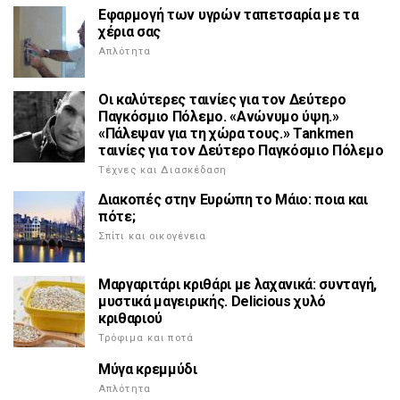
Εφαρμογή των υγρών ταπετσαρία με τα
χέρια σας
Απλότητα
Οι καλύτερες ταινίες για τον Δεύτερο
Παγκόσμιο Πόλεμο. «Ανώνυμο ύψη.»
«Πάλεψαν για τη χώρα τους.» Tankmen
ταινίες για τον Δεύτερο Παγκόσμιο Πόλεμο
Τέχνες και Διασκέδαση
Διακοπές στην Ευρώπη το Μάιο: ποια και
πότε;
Σπίτι και οικογένεια
Μαργαριτάρι κριθάρι με λαχανικά: συνταγή,
μυστικά μαγειρικής. Delicious χυλό
κριθαριού
Τρόφιμα και ποτά
Μύγα κρεμμύδι
Απλότητα