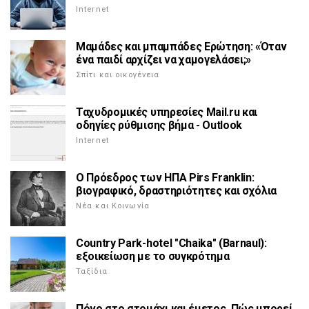
Internet
Μαμάδες και μπαμπάδες Ερώτηση: «Όταν
ένα παιδί αρχίζει να χαμογελάσει;»
Σπίτι και οικογένεια
Ταχυδρομικές υπηρεσίες Mail.ru και
οδηγίες ρύθμισης βήμα - Outlook
Internet
Ο Πρόεδρος των ΗΠΑ Pirs Franklin:
βιογραφικό, δραστηριότητες και σχόλια
Νέα και Κοινωνία
Country Park-hotel "Chaika" (Barnaul):
εξοικείωση με το συγκρότημα
Ταξίδια
Πόνο στο στομάχι και έμετος. Πώς μπορεί