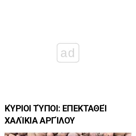
ad
ΚΎΡΙΟΙ ΤΎΠΟΙ: ΕΠΕΚΤΑΘΕΊ
ΧΑΛΊΚΙΑ ΑΡΓΊΛΟΥ