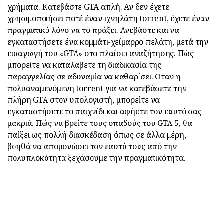
χρήματα. Κατεβάστε GTA απλή. Αν δεν έχετε
χρησιμοποιήσει ποτέ έναν ιχνηλάτη torrent, έχετε έναν
πραγματικό λόγο να το πράξει. Ανεβάστε και να
εγκαταστήσετε ένα κομμάτι-χείμαρρο πελάτη, μετά την
εισαγωγή του «GTA» στο πλαίσιο αναζήτησης. Πώς
μπορείτε να καταλάβετε τη διαδικασία της
παραγγελίας σε αδυναμία να καθαρίσει. Όταν η
πολυαναμενόμενη torrent για να κατεβάσετε την
πλήρη GTA στον υπολογιστή, μπορείτε να
εγκαταστήσετε το παιχνίδι και αφήστε τον εαυτό σας
μακριά. Πώς να βρείτε τους οπαδούς του GTA 5, θα
παίξει ως πολλή διασκέδαση όπως σε άλλα μέρη,
βοηθά να απομονώσει τον εαυτό τους από την
πολυπλοκότητα ξεχάσουμε την πραγματικότητα.