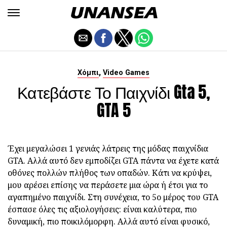
,
Χόμπι
Video Games
Κατεβάστε Το Παιχνίδι Gta 5,
GTA 5
Έχει μεγαλώσει 1 γενιάς λάτρεις της μόδας παιχνίδια
GTA. Αλλά αυτό δεν εμποδίζει GTA πάντα να έχετε κατά
οθόνες πολλών πλήθος των οπαδών. Κάτι να κρύψει,
μου αρέσει επίσης να περάσετε μια ώρα ή έτσι για το
αγαπημένο παιχνίδι. Στη συνέχεια, το 5ο μέρος του GTA
έσπασε όλες τις αξιολογήσεις: είναι καλύτερα, πιο
δυναμική, πιο ποικιλόμορφη. Αλλά αυτό είναι φυσικό,