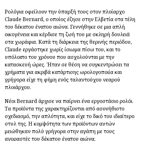
Ρολόγια οφείλουν την ύπαρξή τους στον πλοίαρχο
Claude Bernard, ο οποίος έζησε στην Ελβετία στα τέλη
του δέκατου ένατου αιώνα. Γεννήθηκε σε μια απλή
οικογένεια και κέρδισε τη ζωή του με σκληρή δουλειά
στα χωράφια. Κατά τη διάρκεια της θερινής περιόδου,
Claude εργάστηκε χωρίς ίσιωμα πίσω του, και το
υπόλοιπο του χρόνου που ασχολούνται με την
κατασκευή ώρες. Ήταν σε θέση να συγκεντρώσει τα
χρήματα για ακριβά κατάρτισης ωρολογοποιία και
γρήγορα είχε τη φήμη ενός ταλαντούχου νεαρού
πλοιάρχου.
Νέοι Bernard άρχισε να παίρνει ένα εργοστάσιο ρολόι.
Τα προϊόντα της χαρακτηρίζονται από ασυνήθιστο
σχεδιασμό, την απλότητα, και είχε το δικό του ιδιαίτερο
στυλ της. Η κομψότητα των προϊόντων αυτών
μειώθηκαν πολύ γρήγορα στην αγάπη με τους
αγοραστές του δέκατου ένατου αιώνα.