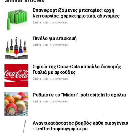
Similar articles
Επαναφορτιζόμενες μπαταρίες: αρχή
λειτουργίας, χαρακτηριστικά, αδυναμίες
Σπίτι και οικογένεια
Πινέλο για επισκευή
Σπίτι και οικογένεια
Σημεία της Coca-Cola κύπελλο διανομής.
Γυαλιά με αρκούδες
Σπίτι και οικογένεια
Ρυθμίστε το "Midori": potrebitelnits σχόλια
Σπίτι και οικογένεια
Αναντικατάστατος βοηθός κάθε οικογένεια
- Leifheit-σφουγγαρίστρα