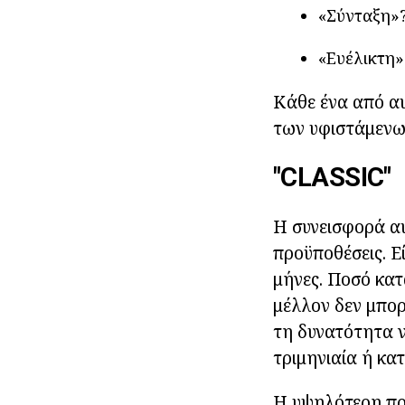
«Σύνταξη»
«Ευέλικτη»
Κάθε ένα από αυ
των υφιστάμενω
"CLASSIC"
Η συνεισφορά αυ
προϋποθέσεις. Ε
μήνες. Ποσό κατ
μέλλον δεν μπορ
τη δυνατότητα ν
τριμηνιαία ή κα
Η υψηλότερη προ