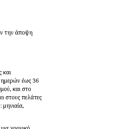
υν την άποψη
ς και
7 ημερών έως 36
μού, και στο
ει στους πελάτες
 μηνιαία,
για χρονικό