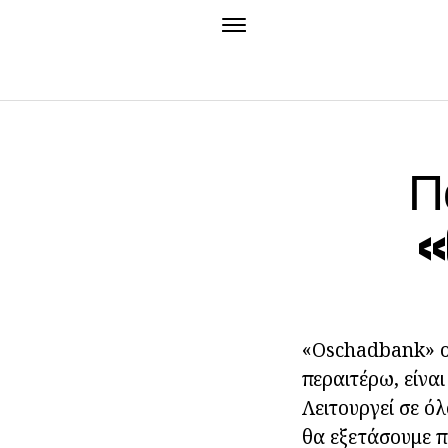
Π
«
«Oschadbank» ο
περαιτέρω, είνα
Λειτουργεί σε όλ
θα εξετάσουμε π