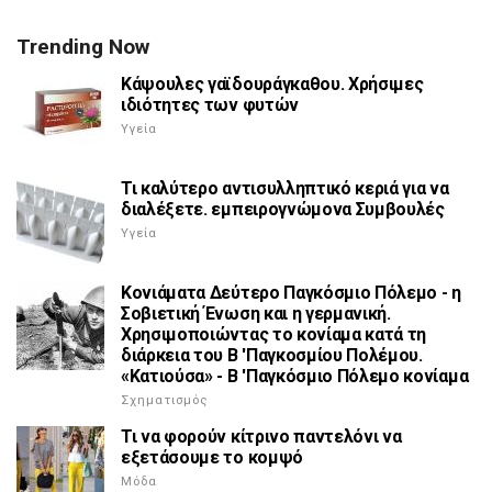
Trending Now
Κάψουλες γαϊδουράγκαθου. Χρήσιμες
ιδιότητες των φυτών
Υγεία
Τι καλύτερο αντισυλληπτικό κεριά για να
διαλέξετε. εμπειρογνώμονα Συμβουλές
Υγεία
Κονιάματα Δεύτερο Παγκόσμιο Πόλεμο - η
Σοβιετική Ένωση και η γερμανική.
Χρησιμοποιώντας το κονίαμα κατά τη
διάρκεια του Β 'Παγκοσμίου Πολέμου.
«Κατιούσα» - Β 'Παγκόσμιο Πόλεμο κονίαμα
Σχηματισμός
Τι να φορούν κίτρινο παντελόνι να
εξετάσουμε το κομψό
Μόδα