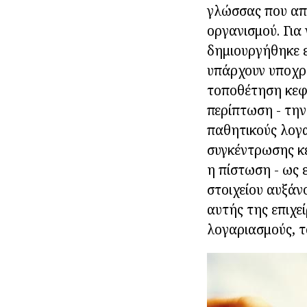
γλώσσας που απ
οργανισμού. Για
δημιουργήθηκε ε
υπάρχουν υποχρε
τοποθέτηση κεφα
περίπτωση - την
παθητικούς λογα
συγκέντρωσης κε
η πίστωση - ως 
στοιχείου αυξάν
αυτής της επιχε
λογαριασμούς, τ