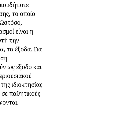
οιουδήποτε
σης, το οποίο
 Ωστόσο,
σμοί είναι η
υτή την
, τα έξοδα. Για
αση
ύν ως έξοδο και
εριουσιακού
της ιδιοκτησίας
 σε παθητικούς
νονται.