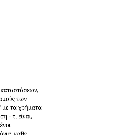
ν καταστάσεων,
ασμούς των
" με τα χρήματα
η - τι είναι,
ένοι
όγια, κάθε