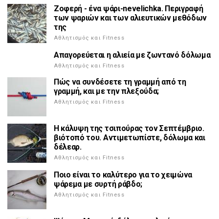
Ζοφερή - ένα ψάρι-nevelichka. Περιγραφή
των ψαριών και των αλιευτικών μεθόδων
της
Αθλητισμός και Fitness
Απαγορεύεται η αλιεία με ζωντανό δόλωμα
Αθλητισμός και Fitness
Πώς να συνδέσετε τη γραμμή από τη
γραμμή, και με την πλεξούδα;
Αθλητισμός και Fitness
Η κάλυψη της τσιπούρας τον Σεπτέμβριο.
βιότοπό του. Αντιμετωπίστε, δόλωμα και
δέλεαρ.
Αθλητισμός και Fitness
Ποιο είναι το καλύτερο για το χειμώνα
ψάρεμα με συρτή ράβδο;
Αθλητισμός και Fitness