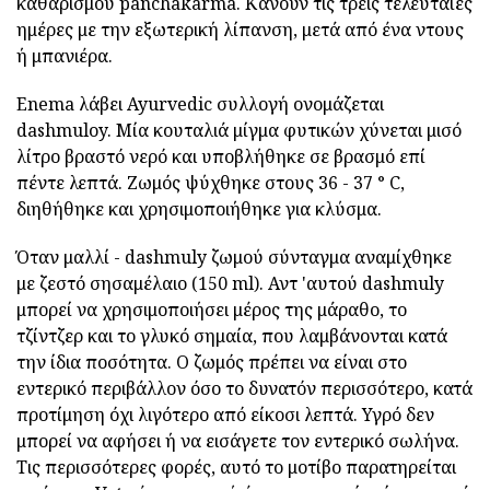
καθαρισμού panchakarma. Κάνουν τις τρεις τελευταίες
ημέρες με την εξωτερική λίπανση, μετά από ένα ντους
ή μπανιέρα.
Enema λάβει Ayurvedic συλλογή ονομάζεται
dashmuloy. Μία κουταλιά μίγμα φυτικών χύνεται μισό
λίτρο βραστό νερό και υποβλήθηκε σε βρασμό επί
πέντε λεπτά. Ζωμός ψύχθηκε στους 36 - 37 ° C,
διηθήθηκε και χρησιμοποιήθηκε για κλύσμα.
Όταν μαλλί - dashmuly ζωμού σύνταγμα αναμίχθηκε
με ζεστό σησαμέλαιο (150 ml). Αντ 'αυτού dashmuly
μπορεί να χρησιμοποιήσει μέρος της μάραθο, το
τζίντζερ και το γλυκό σημαία, που λαμβάνονται κατά
την ίδια ποσότητα. Ο ζωμός πρέπει να είναι στο
εντερικό περιβάλλον όσο το δυνατόν περισσότερο, κατά
προτίμηση όχι λιγότερο από είκοσι λεπτά. Υγρό δεν
μπορεί να αφήσει ή να εισάγετε τον εντερικό σωλήνα.
Τις περισσότερες φορές, αυτό το μοτίβο παρατηρείται