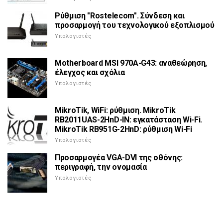
Ρύθμιση "Rostelecom". Σύνδεση και
προσαρμογή του τεχνολογικού εξοπλισμού
Υπολογιστές
Motherboard MSI 970A-G43: αναθεώρηση,
έλεγχος και σχόλια
Υπολογιστές
MikroTik, WiFi: ρύθμιση. MikroTik
RB2011UAS-2HnD-IN: εγκατάσταση Wi-Fi.
MikroTik RB951G-2HnD: ρύθμιση Wi-Fi
Υπολογιστές
Προσαρμογέα VGA-DVI της οθόνης:
περιγραφή, την ονομασία
Υπολογιστές