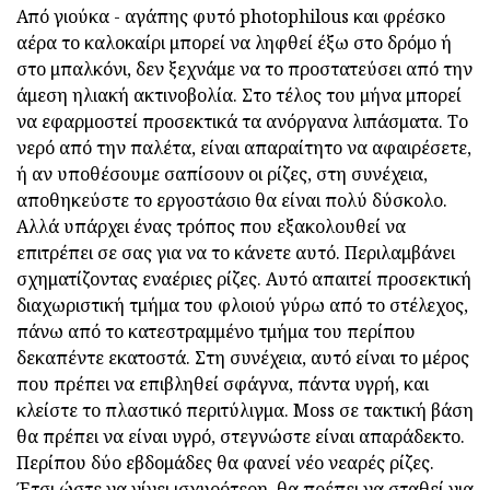
Από γιούκα - αγάπης φυτό photophilous και φρέσκο
αέρα το καλοκαίρι μπορεί να ληφθεί έξω στο δρόμο ή
στο μπαλκόνι, δεν ξεχνάμε να το προστατεύσει από την
άμεση ηλιακή ακτινοβολία. Στο τέλος του μήνα μπορεί
να εφαρμοστεί προσεκτικά τα ανόργανα λιπάσματα. Το
νερό από την παλέτα, είναι απαραίτητο να αφαιρέσετε,
ή αν υποθέσουμε σαπίσουν οι ρίζες, στη συνέχεια,
αποθηκεύστε το εργοστάσιο θα είναι πολύ δύσκολο.
Αλλά υπάρχει ένας τρόπος που εξακολουθεί να
επιτρέπει σε σας για να το κάνετε αυτό. Περιλαμβάνει
σχηματίζοντας εναέριες ρίζες. Αυτό απαιτεί προσεκτική
διαχωριστική τμήμα του φλοιού γύρω από το στέλεχος,
πάνω από το κατεστραμμένο τμήμα του περίπου
δεκαπέντε εκατοστά. Στη συνέχεια, αυτό είναι το μέρος
που πρέπει να επιβληθεί σφάγνα, πάντα υγρή, και
κλείστε το πλαστικό περιτύλιγμα. Moss σε τακτική βάση
θα πρέπει να είναι υγρό, στεγνώστε είναι απαράδεκτο.
Περίπου δύο εβδομάδες θα φανεί νέο νεαρές ρίζες.
Έτσι ώστε να γίνει ισχυρότερη, θα πρέπει να σταθεί για