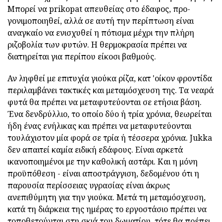
Μπορεί να prikopat απευθείας στο έδαφος, προ-
γονιμοποιηθεί, αλλά σε αυτή την περίπτωση είναι
αναγκαίο να ενισχυθεί η πότισμα μέχρι την πλήρη
ριζοβολία των φυτών. Η θερμοκρασία πρέπει να
διατηρείται για περίπου είκοσι βαθμούς.
Αν ληφθεί με επιτυχία γιούκα ρίζα, κατ 'οίκον φροντίδα
περιλαμβάνει τακτικές και μεταμόσχευση της. Τα νεαρά
φυτά θα πρέπει να μεταφυτεύονται σε ετήσια βάση.
Ένα δενδρύλλιο, το οποίο δύο ή τρία χρόνια, θεωρείται
ήδη ένας ενήλικας και πρέπει να μεταφυτεύονται
τουλάχιστον μία φορά σε τρία ή τέσσερα χρόνια. Jukka
δεν απαιτεί καμία ειδική εδάφους. Είναι αρκετά
ικανοποιημένοι με την καθολική αστάρι. Και η μόνη
προϋπόθεση - είναι αποστράγγιση, δεδομένου ότι η
παρουσία περίσσειας υγρασίας είναι άκρως
ανεπιθύμητη για την γιούκα. Μετά τη μεταμόσχευση,
κατά τη διάρκεια της ημέρας το εργοστάσιο πρέπει να
τοποθετούνται στη σκιά του δωματίου, τότε θα πρέπει