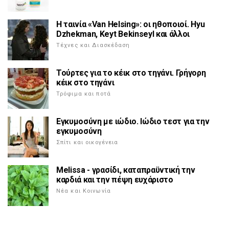
Η ταινία «Van Helsing»: οι ηθοποιοί. Hyu
Dzhekman, Keyt Bekinseyl και άλλοι
Τέχνες και Διασκέδαση
Τούρτες για το κέικ στο τηγάνι. Γρήγορη
κέικ στο τηγάνι
Τρόφιμα και ποτά
Εγκυμοσύνη με ιώδιο. Ιώδιο τεστ για την
εγκυμοσύνη
Σπίτι και οικογένεια
Melissa - γρασίδι, καταπραϋντική την
καρδιά και την πέψη ευχάριστο
Νέα και Κοινωνία