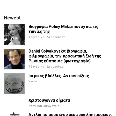
Newest
Βιογραφία Poliny Maksimovoy και τις
ταινίες της
Τέχνες και Διασκέδαση
Daniel Spivakovsky: βιογραφία,
φιλμογραφία, την προσωπική ζωή της
Ρωσίας ηθοποιός (φωτογραφία)
Τέχνες και Διασκέδαση
Ιατρικές βδέλλες. Αντενδείξεις
Υγεία
Χριστούγεννα σήματα
Σπίτι και οικογένεια
Αντλία πεπιεσμένου αέρα υψηλής πιέσεως.