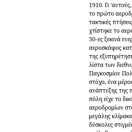
1910. Γι 'αυτούς
το πρώτο αεροδ
τακτικές πτήσει
χτίστηκε το αερ
30-ες ξεκινά εν
αεροσκάφος κατα
της εξυπηρέτηση
λίστα των διεθν
Παγκοσμίου Πολέ
στόχο, ένα μέρο
ανάπτυξης της π
πόλη είχε το δι
αεροδρομίων στα
μεγάλης κλίμακα
δύσκολες στιγμές