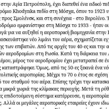
, στην Αγία Πετρούπολη, έχει διατεθεί ένα ειδικό πε
ρόμιο Khodynka πεδίο στη Μόσχα, όπου το 1923 
ς προς Σμολένσκ, και στη συνέχεια - στο Βερολίνο.
οδρόμιο εμφανίστηκε στη Μόσχα το 1933 - ήταν οι
εργά για να αυξηθεί η αεροπορική βιομηχανία στην
σκευάστηκε νέο λιμάνι του αέρα, σχηματίζεται ε
ς των επιβατών. Από τις αρχές του 40-ες και την
ών αεροδρομίων στη Ρωσία. Κατά τη διάρκεια του
μου, μέρος του αεροδρομίου έχει μετατραπεί σε έ
ς καταστράφηκε. Όμως, από τις 50-ες ξεκινά ένα ν
ολιτικής αεροπορίας. Μέχρι το 70 ο έτος σε σχέση
κό του σταθμού του αέρα. Επίσης τρέχει την κατασκ
 μικρά χωριά της κλίμακας περιοχής. Μετά τη ρύθ
ς επιδοτούμενη σύστημα κατέρρευσε, η αεροπορία
. Αλλά οι μεγάλες αεροπορικές εταιρείες έχουν ιδιω