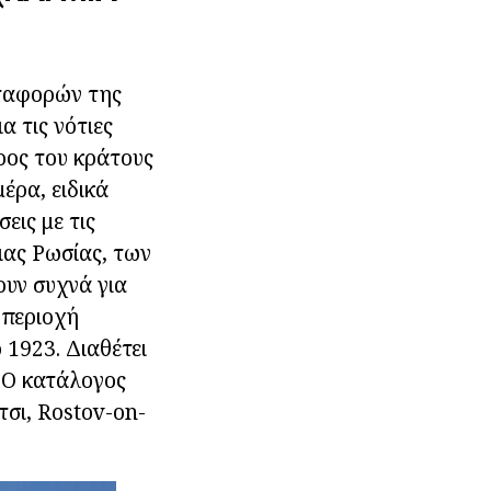
εταφορών της
α τις νότιες
ρος του κράτους
έρα, ειδικά
εις με τις
ιας Ρωσίας, των
ουν συχνά για
 περιοχή
1923. Διαθέτει
. Ο κατάλογος
τσι, Rostov-on-