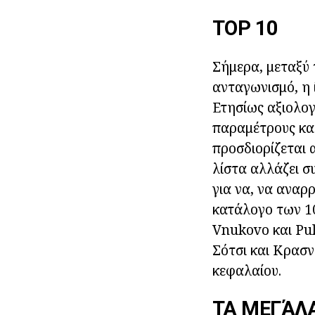
TOP 10
Σήμερα, μεταξύ 
ανταγωνισμό, η 
Ετησίως αξιολογ
παραμέτρους και
προσδιορίζεται 
λίστα αλλάζει σ
για να, να αναρ
κατάλογο των 1
Vnukovo και Pul
Σότσι και Κρασ
κεφαλαίου.
ΤΑ ΜΕΓΆΛΑ