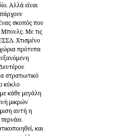
δίο. Αλλά είναι
υπάρχουν
 Ένας σκοπός που
 Μπουλς. Με τις
 ΕΣΣΔ. Χτισμένο
γχώρια πρότυπα
 αυξανόμενη
 Δευτέρου
να στρατιωτικό
έο κύκλο
 με κάθε μεγάλη
ευή μικρών
μιση αυτή η
 περνάει
τικοποιηθεί, και