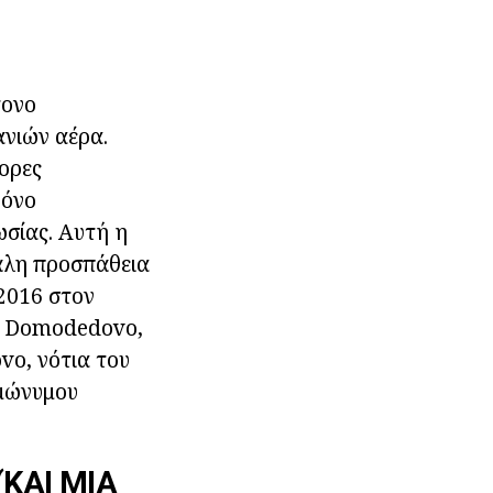
τονο
ανιών αέρα.
ορες
ρόνο
ωσίας. Αυτή η
γάλη προσπάθεια
 2016 στον
α, Domodedovo,
vo, νότια του
ομώνυμου
ΚΑΙ ΜΙΑ