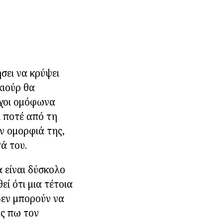
ήσει να κρύψει
κιούρ θα
ρχοι ομόφωνα
ι ποτέ από τη
ν ομορφιά της,
ά του.
α είναι δύσκολο
ί ότι μια τέτοια
δεν μπορούν να
ας πω τον