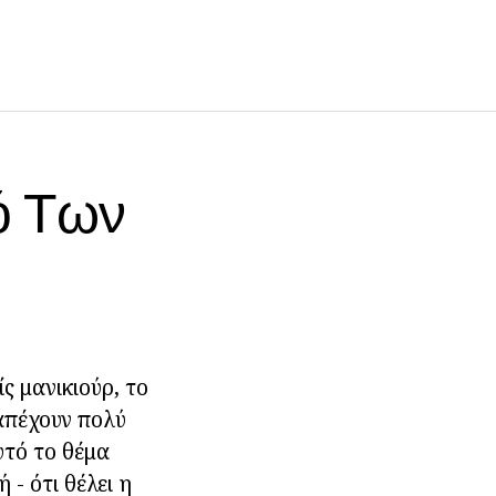
ό Των
ς μανικιούρ, το
 απέχουν πολύ
υτό το θέμα
 - ότι θέλει η