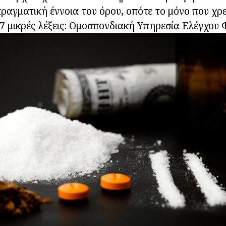
ραγματική έννοια του όρου, οπότε το μόνο που χρε
α 7 μικρές λέξεις: Ομοσπονδιακή Υπηρεσία Ελέγχου