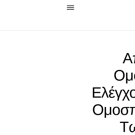
Α
Ομ
Ελέγχο
Ομοσπ
Τω