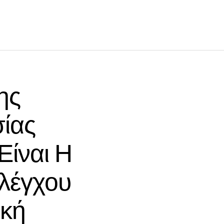
ης
ίας
Είναι Η
λέγχου
ική