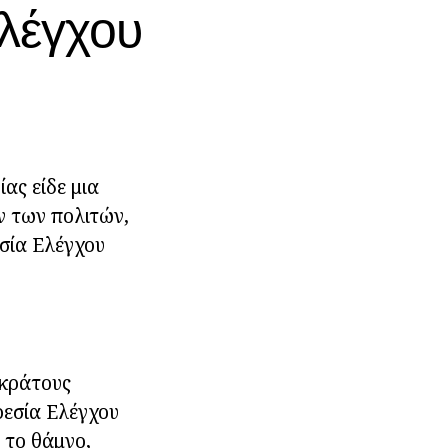
λέγχου
ας είδε μια
ν των πολιτών,
σία Ελέγχου
 κράτους
εσία Ελέγχου
 το θάμνο,