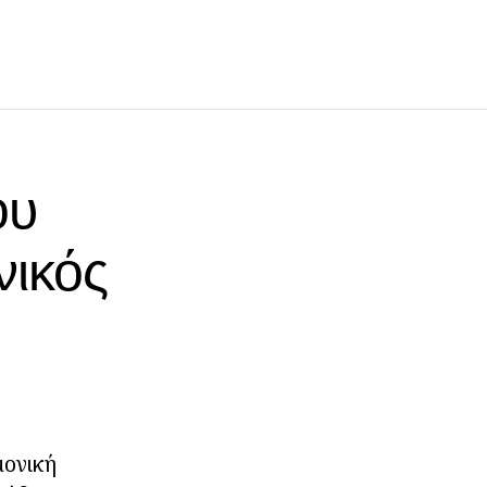
ου
ικός
μονική