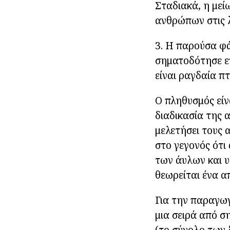
Σταδιακά, η μεί
ανθρώπων στις λ
3. Η παρούσα φά
σηματοδότησε επ
είναι ραγδαία π
Ο πληθυσμός εί
διαδικασία της 
μελετήσει τους 
στο γεγονός ότι
των άυλων και υ
θεωρείται ένα α
Για την παραγω
μια σειρά από σ
(το σύνολο των 