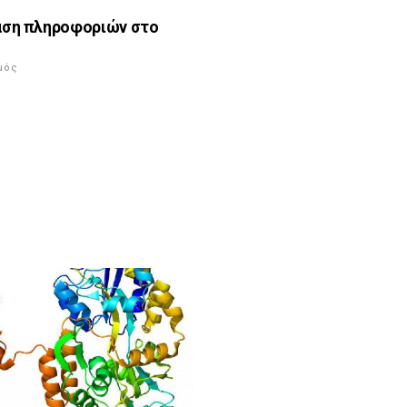
αση πληροφοριών στο
μός