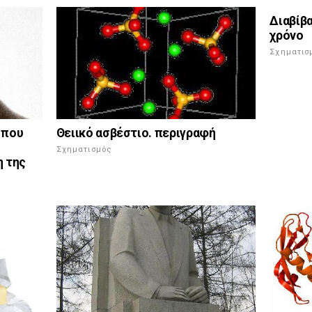
Διαβίβ
χρόνο
Σχηματισ
Θειικό ασβέστιο. περιγραφή
 που
Σχηματισμός
η της