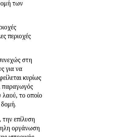
νομή των
ριοχές
ες περιοχές
συνεχώς στη
ς για να
φείλεται κυρίως
αι παραγωγός
 λαού, το οποίο
 δομή.
 την επίλυση
λληλη οργάνωση
ης ιστορικής