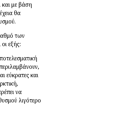
 και με βάση
έχεια θα
υσμού.
 βαθμό των
οι εξής:
αποτελεσματική
 περιλαμβάνουν,
αι εύκρατες και
ρκτική,
πρέπει να
θυσμού λιγότερο