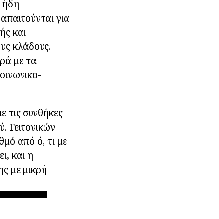
ν ήδη
απαιτούνται για
ής και
ους κλάδους.
ρά με τα
κοινωνικο-
ε τις συνθήκες
. Γειτονικών
μό από ό, τι με
ι, και η
ης με μικρή