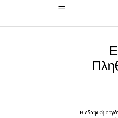
Ε
Πλη
Η εδαφική οργάν