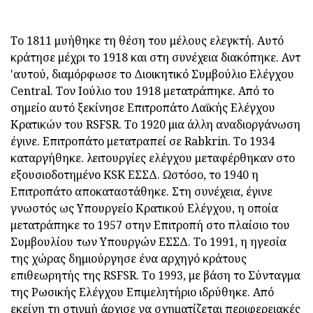
Το 1811 μυήθηκε τη θέση του μέλους ελεγκτή. Αυτό
κράτησε μέχρι το 1918 και στη συνέχεια διακόπηκε. Αντ
'αυτού, διαμόρφωσε το Διοικητικό Συμβούλιο Ελέγχου
Central. Τον Ιούλιο του 1918 μετατράπηκε. Από το
σημείο αυτό ξεκίνησε Επιτροπάτο Λαϊκής Ελέγχου
Κρατικών του RSFSR. Το 1920 μια άλλη αναδιοργάνωση
έγινε. Επιτροπάτο μετατραπεί σε Rabkrin. Το 1934
καταργήθηκε. λειτουργίες ελέγχου μεταφέρθηκαν στο
εξουσιοδοτημένο KSK ΕΣΣΔ. Ωστόσο, το 1940 η
Επιτροπάτο αποκαταστάθηκε. Στη συνέχεια, έγινε
γνωστός ως Υπουργείο Κρατικού Ελέγχου, η οποία
μετατράπηκε το 1957 στην Επιτροπή στο πλαίσιο του
Συμβουλίου των Υπουργών ΕΣΣΔ. Το 1991, η ηγεσία
της χώρας δημιούργησε ένα αρχηγό κράτους
επιθεωρητής της RSFSR. Το 1993, με βάση το Σύνταγμα
της Ρωσικής Ελέγχου Επιμελητήριο ιδρύθηκε. Από
εκείνη τη στιγμή άρχισε να σχηματίζεται περιφερειακές