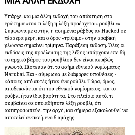
ΜΙΑ ΆΛΛΗ ΕΚΔΟΧΉ
Υπάρχει και μια άλλη εκδοχή του απάντηση στο
ερώτημα «του τι λέξη η λέξη προέρχεται» ρούβλι «»
Σύμφωνα με αυτήν, η ασημένια ράβδος αν Hacked σε
τέσσερα μέρη, και ο όρος «τρίψιμο» στην αραβική
γλώσσα σημαίνει τρίμηνα. Παράξενη έκδοση. Όλες οι
εκδόσεις της προέλευσης της λέξης υπάρχουν επειδή
το αρχικό βάρος του ρουβλίου δεν είναι ακριβώς
γνωστό. Πίστευαν ότι το ασήμι εθνικού νομίσματος
Narubai. Και - σύμφωνα με διάφορες υποθέσεις -
κάποιες από αυτές ήταν ένα ρούβλι. Τώρα, όμως,
αποδεικνύεται ότι του εθνικού νομίσματος, και το
ρούβλι ήταν ίδια βαρύτητα. Στο πλαίσιο αυτό, τι
συμβαίνει σε οποιαδήποτε λέξη ρούβλι, ότι
αντιπροσωπεύει την αρχή, και σήμερα εξακολουθεί να
αποτελεί αντικείμενο διαμάχης.