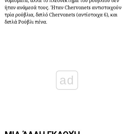
νομίσματα, αλλά το πλεονέκτημα του ρουβλίου δεν
ήταν ανάμεσά τους. Ήταν Chervonets αντιστοιχούν
τρία ρούβλια, διπλό Chervonets (αντίστοιχα 6), και
διπλά Ρούβλι πένα.
ad