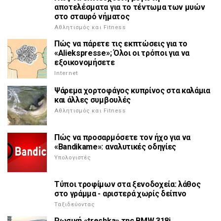
αποτελέσματα για το τέντωμα των μυών
στο σταυρό νήματος
Αθλητισμός και Fitness
Πώς να πάρετε τις εκπτώσεις για το
«Aliekspresse»; Όλοι οι τρόποι για να
εξοικονομήσετε
Internet
Ψάρεμα χορτοφάγος κυπρίνος στα καλάμια
και άλλες συμβουλές
Αθλητισμός και Fitness
Πώς να προσαρμόσετε τον ήχο για να
«Bandikame»: αναλυτικές οδηγίες
Υπολογιστές
Τύποι τροφίμων στα ξενοδοχεία: λάθος
στο γράμμα - αριστερά χωρίς δείπνο
Ταξιδεύοντας
Ρωσική «treshka» της BMW 318i