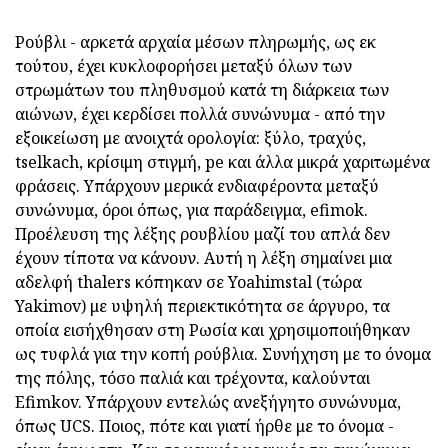
Ρούβλι - αρκετά αρχαία μέσων πληρωμής, ως εκ
τούτου, έχει κυκλοφορήσει μεταξύ όλων των
στρωμάτων του πληθυσμού κατά τη διάρκεια των
αιώνων, έχει κερδίσει πολλά συνώνυμα - από την
εξοικείωση με ανοιχτά ορολογία: ξύλο, τραχύς,
tselkach, κρίσιμη στιγμή, pe και άλλα μικρά χαριτωμένα
φράσεις. Υπάρχουν μερικά ενδιαφέροντα μεταξύ
συνώνυμα, όροι όπως, για παράδειγμα, efimok.
Προέλευση της λέξης ρουβλίου μαζί του απλά δεν
έχουν τίποτα να κάνουν. Αυτή η λέξη σημαίνει μια
αδελφή thalers κόπηκαν σε Yoahimstal (τώρα
Yakimov) με υψηλή περιεκτικότητα σε άργυρο, τα
οποία εισήχθησαν στη Ρωσία και χρησιμοποιήθηκαν
ως τυφλά για την κοπή ρούβλια. Συνήχηση με το όνομα
της πόλης, τόσο παλιά και τρέχοντα, καλούνται
Efimkov. Υπάρχουν εντελώς ανεξήγητο συνώνυμα,
όπως UCS. Ποιος, πότε και γιατί ήρθε με το όνομα -