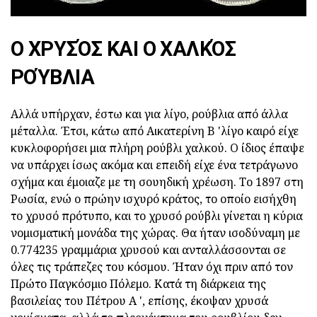
Ο ΧΡΥΣΌΣ ΚΑΙ Ο ΧΑΛΚΌΣ
ΡΟΎΒΛΙΑ
Αλλά υπήρχαν, έστω και για λίγο, ρούβλια από άλλα
μέταλλα. Έτσι, κάτω από Αικατερίνη Β 'λίγο καιρό είχε
κυκλοφορήσει μια πλήρη ρούβλι χαλκού. Ο ίδιος έπαψε
να υπάρχει ίσως ακόμα και επειδή είχε ένα τετράγωνο
σχήμα και έμοιαζε με τη σουηδική χρέωση. Το 1897 στη
Ρωσία, ενώ ο πρώην ισχυρό κράτος, το οποίο εισήχθη
το χρυσό πρότυπο, και το χρυσό ρούβλι γίνεται η κύρια
νομισματική μονάδα της χώρας. Θα ήταν ισοδύναμη με
0.774235 γραμμάρια χρυσού και ανταλλάσσονται σε
όλες τις τράπεζες του κόσμου. Ήταν όχι πριν από τον
Πρώτο Παγκόσμιο Πόλεμο. Κατά τη διάρκεια της
βασιλείας του Πέτρου Α ', επίσης, έκοψαν χρυσά