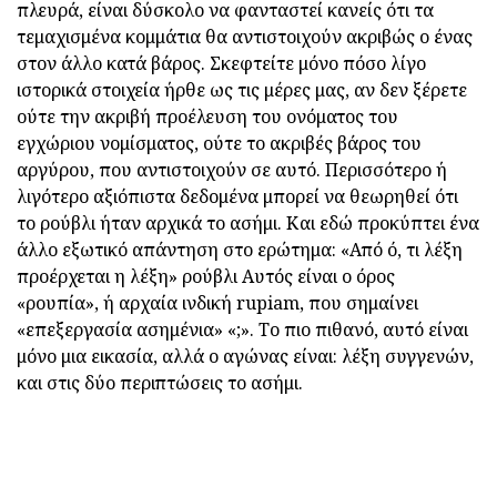
πλευρά, είναι δύσκολο να φανταστεί κανείς ότι τα
τεμαχισμένα κομμάτια θα αντιστοιχούν ακριβώς ο ένας
στον άλλο κατά βάρος. Σκεφτείτε μόνο πόσο λίγο
ιστορικά στοιχεία ήρθε ως τις μέρες μας, αν δεν ξέρετε
ούτε την ακριβή προέλευση του ονόματος του
εγχώριου νομίσματος, ούτε το ακριβές βάρος του
αργύρου, που αντιστοιχούν σε αυτό. Περισσότερο ή
λιγότερο αξιόπιστα δεδομένα μπορεί να θεωρηθεί ότι
το ρούβλι ήταν αρχικά το ασήμι. Και εδώ προκύπτει ένα
άλλο εξωτικό απάντηση στο ερώτημα: «Από ό, τι λέξη
προέρχεται η λέξη» ρούβλι Αυτός είναι ο όρος
«ρουπία», ή αρχαία ινδική rupiam, που σημαίνει
«επεξεργασία ασημένια» «;». Το πιο πιθανό, αυτό είναι
μόνο μια εικασία, αλλά ο αγώνας είναι: λέξη συγγενών,
και στις δύο περιπτώσεις το ασήμι.