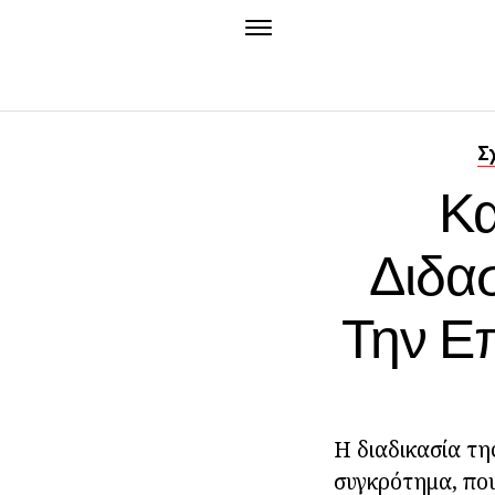
Σ
Κα
Διδασ
Την Ε
Η διαδικασία τη
συγκρότημα, που