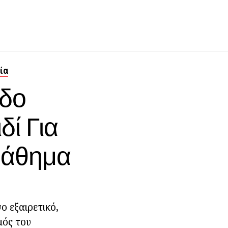
ία
οδο
δί Για
Μάθημα
ο εξαιρετικό,
μός του