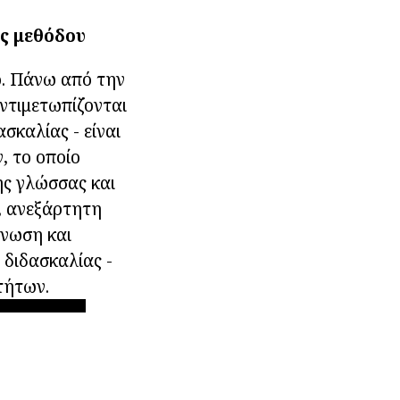
ης μεθόδου
ο. Πάνω από την
αντιμετωπίζονται
σκαλίας - είναι
, το οποίο
ής γλώσσας και
α, ανεξάρτητη
γνωση και
 διδασκαλίας -
τήτων.