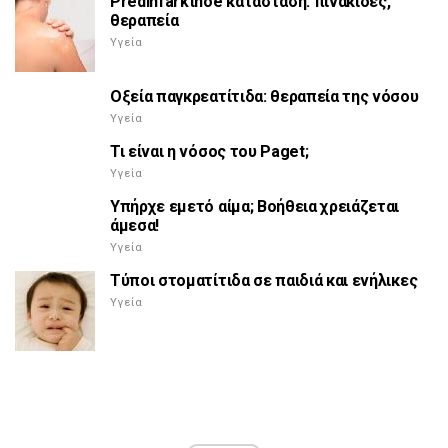
Predinfarktnoe κατάσταση: πινακίδες,
θεραπεία
Υγεία
Οξεία παγκρεατίτιδα: θεραπεία της νόσου
Υγεία
Τι είναι η νόσος του Paget;
Υγεία
Υπήρχε εμετό αίμα; Βοήθεια χρειάζεται
άμεσα!
Υγεία
Τύποι στοματίτιδα σε παιδιά και ενήλικες
Υγεία