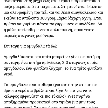
ανακατεύοντας μέχρι έως ότου έρθει η προκύπτουσα
μάζα μακριά από τα τοιχώματα. Στη συνέχεια, έβαλε σε
μια αλευρωμένη τραπέζι και να θέσει αμυγδαλέλαιο και
εκείνα τα υπόλοιπα 300 γραμμάρια ζάχαρη άχνη. Έτσι,
πρέπει να γυρίσει πάστα παχύρρευστο αμυγδάλου. Αν
η μάζα απελευθερώνεται πολύ πυκνή, προσθέστε
μερικές σταγόνες ροδόνερο.
Συνταγή για αμυγδαλωτά №2
Αμυγδαλόπαστα στο σπίτι μπορεί να γίνει σε αυτή τη
συνταγή: ένα ποτήρι αμύγδαλα, 2-3 σταγόνες ουσία
αμυγδάλου, ένα φλιτζάνι ζάχαρη, το ένα τρίτο φλιτζάνι
νερό.
Τα αμύγδαλα είναι καθαρά (για αυτή την πτώση σε
βραστό νερό και βράζετε για λίγα λεπτά για να το
κέλυφος εμφανίστηκε πιο εύκολο). Wet πυρήνα
αποξηραμένα προσεκτικά στο τηγάνι (να μην τους
αφήσει να καεί). Στη συνέχεια, τους τρόχισμα σε ένα