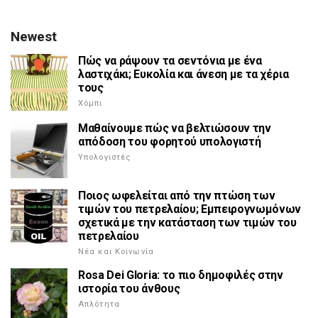
Newest
Πώς να ράψουν τα σεντόνια με ένα
λαστιχάκι; Ευκολία και άνεση με τα χέρια
τους
Χόμπι
Μαθαίνουμε πώς να βελτιώσουν την
απόδοση του φορητού υπολογιστή
Υπολογιστές
Ποιος ωφελείται από την πτώση των
τιμών του πετρελαίου; Εμπειρογνωμόνων
σχετικά με την κατάσταση των τιμών του
πετρελαίου
Νέα και Κοινωνία
Rosa Dei Gloria: το πιο δημοφιλές στην
ιστορία του άνθους
Απλότητα