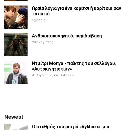
Ωραία λόγια για ένα κορίτσι ή κορίτσια σαν
τα αυτιά
Σχέσεις
Ανθρωποκυνηγητό: περιδιάβαση
Υπολογιστές
Ντμίτρι Monya - παίκτης του συλλόγου,
«Αυτοκινητιστών»
Αθλητισμός και Fitness
Newest
Ο σταθμός του μετρό «Vykhino»: μια