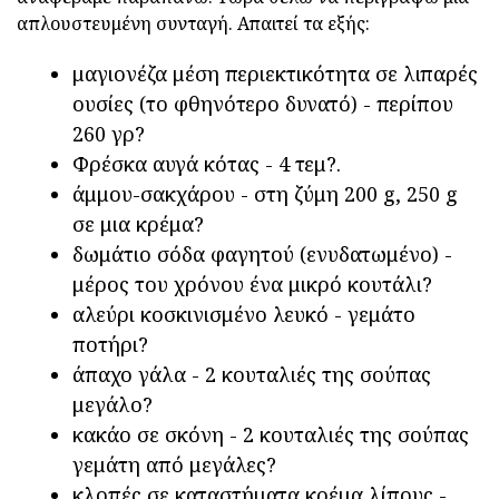
απλουστευμένη συνταγή. Απαιτεί τα εξής:
μαγιονέζα μέση περιεκτικότητα σε λιπαρές
ουσίες (το φθηνότερο δυνατό) - περίπου
260 γρ?
Φρέσκα αυγά κότας - 4 τεμ?.
άμμου-σακχάρου - στη ζύμη 200 g, 250 g
σε μια κρέμα?
δωμάτιο σόδα φαγητού (ενυδατωμένο) -
μέρος του χρόνου ένα μικρό κουτάλι?
αλεύρι κοσκινισμένο λευκό - γεμάτο
ποτήρι?
άπαχο γάλα - 2 κουταλιές της σούπας
μεγάλο?
κακάο σε σκόνη - 2 κουταλιές της σούπας
γεμάτη από μεγάλες?
κλοπές σε καταστήματα κρέμα λίπους -