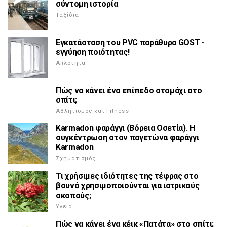
σύντομη ιστορία
Ταξίδια
Εγκατάσταση του PVC παράθυρα GOST -
εγγύηση ποιότητας!
Απλότητα
Πώς να κάνει ένα επίπεδο στομάχι στο
σπίτι;
Αθλητισμός και Fitness
Karmadon φαράγγι (Βόρεια Οσετία). Η
συγκέντρωση στον παγετώνα φαράγγι
Karmadon
Σχηματισμός
Τι χρήσιμες ιδιότητες της τέφρας στο
βουνό χρησιμοποιούνται για ιατρικούς
σκοπούς;
Υγεία
Πώς να κάνει ένα κέικ «Πατάτα» στο σπίτι;