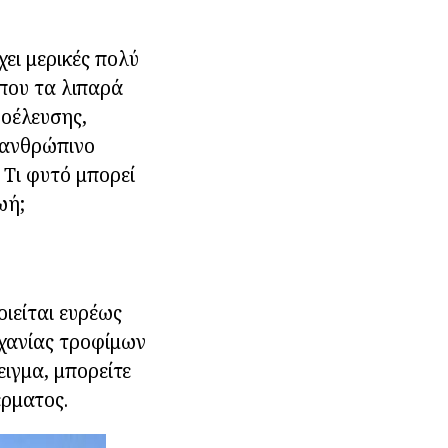
ει μερικές πολύ
όπου τα λιπαρά
ροέλευσης,
ο ανθρώπινο
 Τι φυτό μπορεί
ωή;
οιείται ευρέως
ηχανίας τροφίμων
ιγμα, μπορείτε
έρματος.