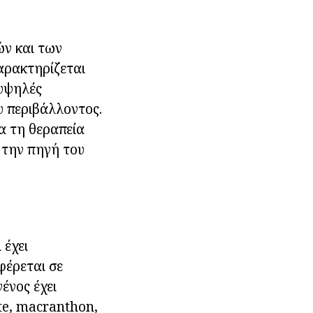
ών και των
χαρακτηρίζεται
 υψηλές
υ περιβάλλοντος.
ια τη θεραπεία
α την πηγή του
 έχει
φέρεται σε
γένος έχει
ate, macranthon,