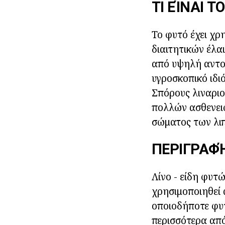
ΤΙ ΕΊΝΑΙ ΤΟ
Το φυτό έχει χρ
διαιτητικών έλα
από υψηλή αντοχ
υγροσκοπικό ιδι
Σπόρους λιναριο
πολλών ασθενειών
σώματος των λιπ
ΠΕΡΙΓΡΑΦ
Λίνο - είδη φυτώ
χρησιμοποιηθεί 
οποιοδήποτε φυτό
περισσότερα από