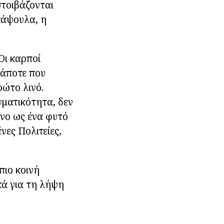
στοιβάζονται
κάψουλα, η
Οι καρποί
κάποτε που
ρώτο λινό.
γματικότητα, δεν
ίνο ως ένα φυτό
νες Πολιτείες,
πιο κοινή
κά για τη λήψη