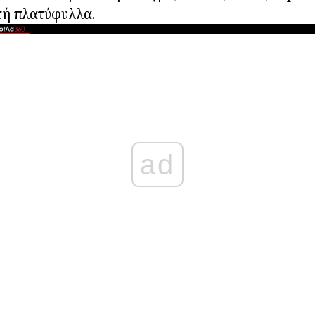
τή πλατύφυλλα.
ad