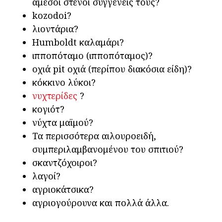
άμεσοι στενοί συγγενείς τους?
kozodoi?
λιοντάρια?
Humboldt καλαμάρι?
ιπποπόταμο (ιπποπόταμος)?
οχιά pit οχιά (περίπου διακόσια είδη)?
κόκκινο λύκοι?
νυχτερίδες
?
κογιότ?
νύχτα μαϊμού?
Τα περισσότερα αιλουροειδή,
συμπεριλαμβανομένου του σπιτιού?
σκαντζόχοιροι?
λαγοί?
αγριοκάτσικα?
αγριογούρουνα και πολλά άλλα.