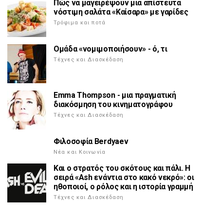
Πώς να μαγειρέψουν μια απίστευτα
νόστιμη σαλάτα «Καίσαρα» με γαρίδες
Τρόφιμα και ποτά
Ομάδα «νομιμοποιήσουν» - ό, τι
Τέχνες και Διασκέδαση
Emma Thompson - μια πραγματική
διακόσμηση του κινηματογράφου
Τέχνες και Διασκέδαση
Φιλοσοφία Berdyaev
Νέα και Κοινωνία
Και ο στρατός του σκότους και πάλι. Η
σειρά «Ash ενάντια στο κακό νεκρό»: οι
ηθοποιοί, ο ρόλος και η ιστορία γραμμή
Τέχνες και Διασκέδαση