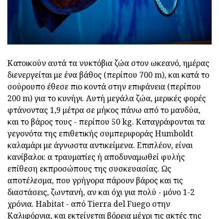
Κατοικούν αυτά τα νυκτόβια ζώα στον ωκεανό, ημέρας
διενεργείται με ένα βάθος (περίπου 700 m), και κατά το
σούρουπο έθεσε πιο κοντά στην επιφάνεια (περίπου
200 m) για το κυνήγι. Αυτή μεγάλα ζώα, μερικές φορές
φτάνοντας 1,9 μέτρα σε μήκος πάνω από το μανδύα,
και το βάρος τους - περίπου 50 kg. Καταγράφονται τα
γεγονότα της επιθετικής συμπεριφοράς Humboldt
καλαμάρι με άγνωστα αντικείμενα. Επιπλέον, είναι
κανίβαλοι: α τραυματίες ή αποδυναμωθεί φυλής
επίθεση εκπροσώπους της συσκευασίας. Ως
αποτέλεσμα, που γρήγορα πάρουν βάρος και τις
διαστάσεις, ζωντανή, αν και όχι για πολύ - μόνο 1-2
χρόνια. Habitat - από Tierra del Fuego στην
Καλιφόρνια, και εκτείνεται βόρεια μέχρι τις ακτές της