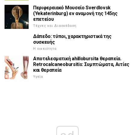
Περιφερειακό Μουσείο Sverdlovsk
(Yekaterinburg) εν αναμονή της 145ης
επετείου
Τέχνες και Διασκέδαση
Δάπεδο: τύποι, χαρακτηριστικά της
συσκευής
Η οικειότητα
Αποτελεσματική ahillobursita θεραπεία.
Retrocalcaneobursitis: Συμπτώματα, Αιτίες
και θεραπεία
Υγεία