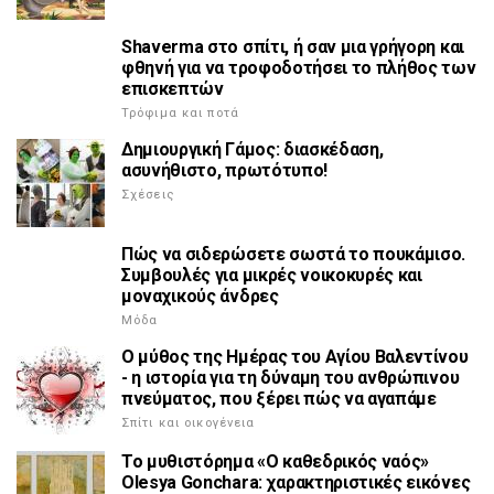
Shaverma στο σπίτι, ή σαν μια γρήγορη και
φθηνή για να τροφοδοτήσει το πλήθος των
επισκεπτών
Τρόφιμα και ποτά
Δημιουργική Γάμος: διασκέδαση,
ασυνήθιστο, πρωτότυπο!
Σχέσεις
Πώς να σιδερώσετε σωστά το πουκάμισο.
Συμβουλές για μικρές νοικοκυρές και
μοναχικούς άνδρες
Μόδα
Ο μύθος της Ημέρας του Αγίου Βαλεντίνου
- η ιστορία για τη δύναμη του ανθρώπινου
πνεύματος, που ξέρει πώς να αγαπάμε
Σπίτι και οικογένεια
Το μυθιστόρημα «Ο καθεδρικός ναός»
Olesya Gonchara: χαρακτηριστικές εικόνες