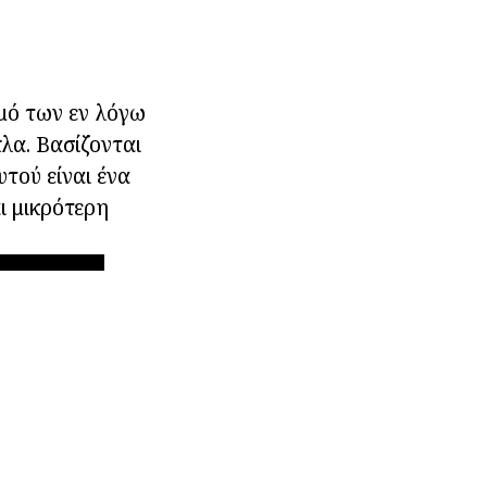
μό των εν λόγω
λα. Βασίζονται
τού είναι ένα
ι μικρότερη