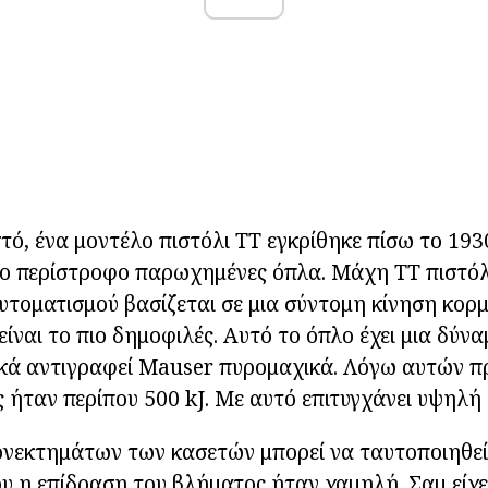
τό, ένα μοντέλο πιστόλι ΤΤ εγκρίθηκε πίσω το 193
το περίστροφο παρωχημένες όπλα. Μάχη ΤΤ πιστόλ
υτοματισμού βασίζεται σε μια σύντομη κίνηση κορμ
είναι το πιο δημοφιλές. Αυτό το όπλο έχει μια δύν
κά αντιγραφεί Mauser πυρομαχικά. Λόγω αυτών π
ς ήταν περίπου 500 kJ. Με αυτό επιτυγχάνει υψηλή
ονεκτημάτων των κασετών μπορεί να ταυτοποιηθεί
υ η επίδραση του βλήματος ήταν χαμηλή. Σαμ είχε