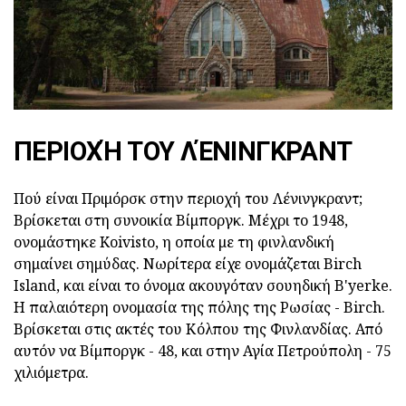
ΠΕΡΙΟΧΉ ΤΟΥ ΛΈΝΙΝΓΚΡΑΝΤ
Πού είναι Πριμόρσκ στην περιοχή του Λένινγκραντ;
Βρίσκεται στη συνοικία Βίμποργκ. Μέχρι το 1948,
ονομάστηκε Koivisto, η οποία με τη φινλανδική
σημαίνει σημύδας. Νωρίτερα είχε ονομάζεται Birch
Island, και είναι το όνομα ακουγόταν σουηδική B'yerke.
Η παλαιότερη ονομασία της πόλης της Ρωσίας - Birch.
Βρίσκεται στις ακτές του Κόλπου της Φινλανδίας. Από
αυτόν να Βίμποργκ - 48, και στην Αγία Πετρούπολη - 75
χιλιόμετρα.