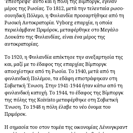
'επέστρεψε' αυτό και η πόλη της Βίμποργκ, έγιναν
μέρος της Ρωσίας. Το 1812, μετά την τελευταία ρωσο-
σουηδική Πόλεμο, η Φινλανδία προσαρτήθηκε από τη
Ρωσική Αυτοκρατορία. Vyborg επαρχία, η οποία
περιελάμβανε Πριμόρσκ, μεταφέρθηκε στο Μεγάλο
Δουκάτο της Φινλανδίας, είναι ένα μέρος της
αυτοκρατορίας.
Το 1920, η Φινλανδία απέκτησε την ανεξαρτησία της
και, μαζί με το έδαφος της επαρχίας Βίμποργκ
αποσχίστηκε από τη Ρωσία. Το 1940, μετά από τη
φινλανδική Πολέμου, τα εδάφη επιστράφηκαν στη
Σοβιετική Ένωση. Στην 1941-1944 ήταν κάτω από τη
φινλανδική κατοχή. Το 1944, το έδαφος της Βίμποργκ
της πόλης της Koivisto μεταφέρθηκε στη Σοβιετική
Ένωση. Το 1948 η πόλη έλαβε το νέο όνομα του
Πριμόρσκ.
Η σημασία του στον τομέα της οικονομίας Λένινγκραντ