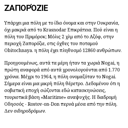
ΖΑΠΟΡΌΖΙΕ
Υπάρχει μια πόλη με το ίδιο όνομα και στην Ουκρανία,
όχι μακριά από το Krasnodar Επικράτεια. Πού είναι η
πόλη του Πριμόρσκ; Μόλις 2 χλμ από το Αζόφ, στην
περιοχή Ζαπορόζιε, στις όχθες του ποταμού
Obitochnaya. η πόλη έχει πληθυσμό 12860 ανθρώπων.
Προηγουμένως, αυτά τα μέρη ήταν τα χωριά Nogai, η
πρώτη αναφορά από αυτά χρονολογούνται από 1.770
χρόνια. Μέχρι το 1964, η πόλη ονομαζόταν το Nogai.
Σήμερα είναι μια μικρή πόλη θέρετρο. Δεδομένου ότι η
σοβιετική εποχή σώζονται εδώ κατασκηνώσεις,
τουριστικά βάση «Maritime» αναψυχής. Η διαδρομή
Οδησσός - Rostov-on-Don περνά μέσα από την πόλη.
Δεν σιδηροδρόμων.