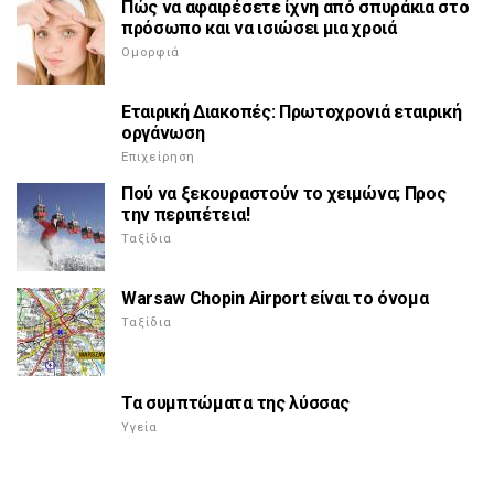
Πώς να αφαιρέσετε ίχνη από σπυράκια στο
πρόσωπο και να ισιώσει μια χροιά
Ομορφιά
Εταιρική Διακοπές: Πρωτοχρονιά εταιρική
οργάνωση
Επιχείρηση
Πού να ξεκουραστούν το χειμώνα; Προς
την περιπέτεια!
Ταξίδια
Warsaw Chopin Airport είναι το όνομα
Ταξίδια
Τα συμπτώματα της λύσσας
Υγεία