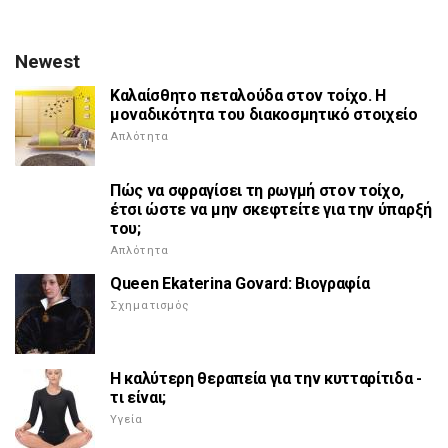
Newest
Καλαίσθητο πεταλούδα στον τοίχο. Η
μοναδικότητα του διακοσμητικό στοιχείο
Απλότητα
Πώς να σφραγίσει τη ρωγμή στον τοίχο,
έτσι ώστε να μην σκεφτείτε για την ύπαρξή
του;
Απλότητα
Queen Ekaterina Govard: Βιογραφία
Σχηματισμός
Η καλύτερη θεραπεία για την κυτταρίτιδα -
τι είναι;
Υγεία