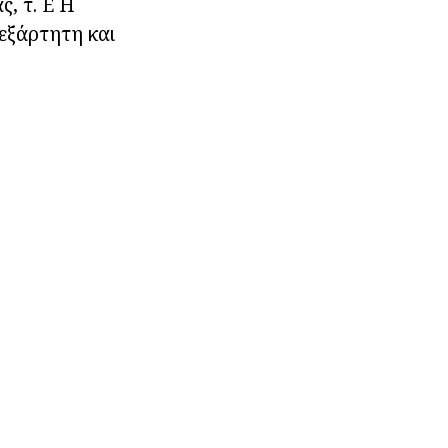
, τ. Ε Η
νεξάρτητη και