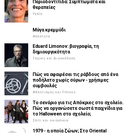
Περιοδοντίτιδα: Συμπτώματα και
θεραπείες
Υγεία
Μύγα κρεμμύδι
Απλότητα
Eduard Limonov: βιογραφία, τη
δημιουργικότητα
Τέχνες και Διασκέδαση
Πώς να αφαιρέσει τις ράβδους από ένα
ποδήλατο χωρίς σύρων - χρήσιμες
συμβουλές
Αθλητισμός και Fitness
Το σενάριο για τις Απόκριες στο σχολείο.
Πώς να οργανώσετε σωστά παιχνίδια για
το Halloween στο σχολείο;
Σπίτι και οικογένεια
1979 - η οποία ζώων; Στο Oriental