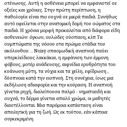
στένωσης. Αυτή η ασθένεια μπορεί να εμφανιστεί σε
οξείες και χρόνιες. Στην πρώτη περίπτωση, η
παθολογία είναι πιο συχνά σε μικρά παιδιά. Συνήθως
αυτό οφείλεται στην ανατομική δομή του σώματος στα
παιδιά. Η χρόνια μορφή προκαλείται από διάφορα είδη
ασθενειών: όγκων, ουλώδες σύσπαση, κλπ Τα
συμπτώματα της νόσου στα πρώιμα στάδια του
ακόλουθου: .. Noisy σπασμωδική αναπνοή παύει
υπερκλείδιους λακκάκια, η εμφάνιση των έμμονη
φόβους, μοτέρ ανάδευσης, αιφνίδια ερυθρότητα του
κυάνωση μύτη, τα νύχια και τα χείλη, εφίδρωση ,
δύσπνοια κατά την εισπνοή. Στη συνέχεια, ίσως μια
εκδήλωση αδιαφορία και την κούραση. Η αναπνοή
γίνεται ρηχή, διαλείπουσα παλμό - νηματοειδή και
συχνά, το δέρμα γίνεται απαλό χρώμα, οι μαθητές
διαστέλλονται. Μια παρόμοια κατάσταση είναι
απειλητική για τη ζωή. Ως εκ τούτου, εάν κάποια
συγκεκριμένη