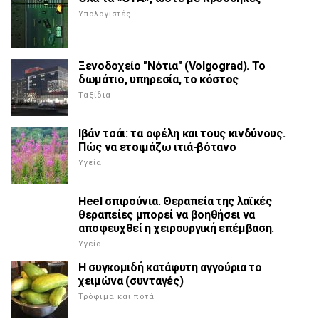
Υπολογιστές
Ξενοδοχείο "Νότια" (Volgograd). Το
δωμάτιο, υπηρεσία, το κόστος
Ταξίδια
Ιβάν τσάι: τα οφέλη και τους κινδύνους.
Πώς να ετοιμάζω ιτιά-βότανο
Υγεία
Heel σπιρούνια. Θεραπεία της λαϊκές
θεραπείες μπορεί να βοηθήσει να
αποφευχθεί η χειρουργική επέμβαση.
Υγεία
Η συγκομιδή κατάφυτη αγγούρια το
χειμώνα (συνταγές)
Τρόφιμα και ποτά