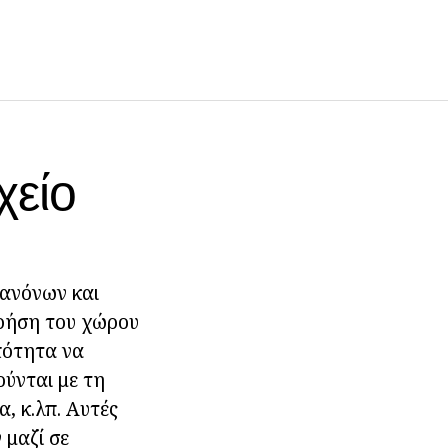
χείο
κανόνων και
χρήση του χώρου
πότητα να
ύνται με τη
, κ.λπ. Αυτές
 μαζί σε