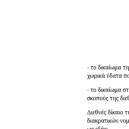
- το δικαίωμα 
χωρικά ύδατα πο
- το δικαίωμα σ
σκοπούς της διεθ
Διεθνές δίκαιο 
διακρατικών νομ
ως εξής: