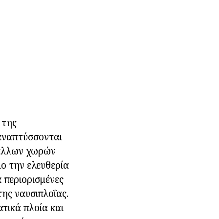
 της
 αναπτύσσονται
 άλλων χωρών
ιο την ελευθερία
 περιορισμένες
της ναυσιπλοΐας.
ατικά πλοία και