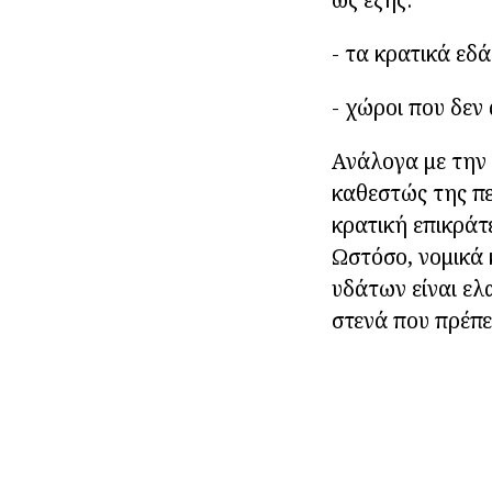
- τα κρατικά εδ
- χώροι που δεν
Ανάλογα με την 
καθεστώς της πε
κρατική επικράτ
Ωστόσο, νομικά 
υδάτων είναι ελ
στενά που πρέπε