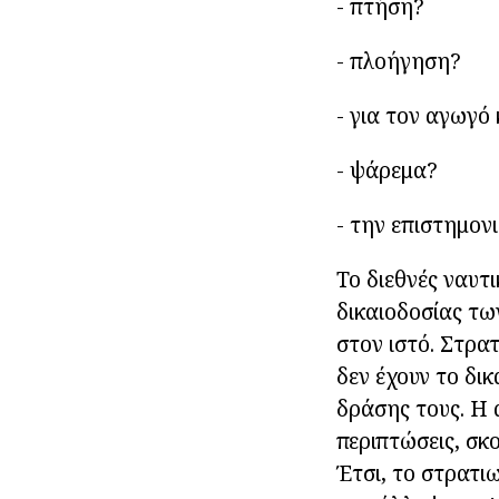
- πτήση?
- πλοήγηση?
- για τον αγωγό
- ψάρεμα?
- την επιστημον
Το διεθνές ναυτ
δικαιοδοσίας τω
στον ιστό. Στρα
δεν έχουν το δι
δράσης τους. Η 
περιπτώσεις, σκ
Έτσι, το στρατιω