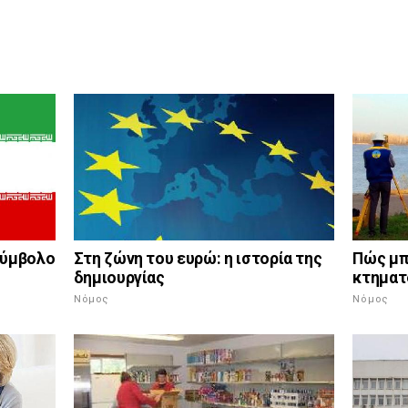
σύμβολο
Στη ζώνη του ευρώ: η ιστορία της
Πώς μπ
δημιουργίας
κτηματ
Νόμος
Νόμος