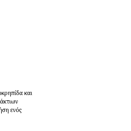
οκρηπίδα και
ράκτιων
ήση ενός