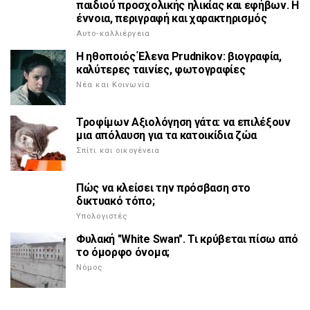
παιδιού προσχολικής ηλικίας και εφήβων. Η
έννοια, περιγραφή και χαρακτηρισμός
Αυτο-καλλιέργεια
Η ηθοποιός Έλενα Prudnikov: βιογραφία,
καλύτερες ταινίες, φωτογραφίες
Νέα και Κοινωνία
Τροφίμων Αξιολόγηση γάτα: να επιλέξουν
μια απόλαυση για τα κατοικίδια ζώα
Σπίτι και οικογένεια
Πώς να κλείσει την πρόσβαση στο
δικτυακό τόπο;
Υπολογιστές
Φυλακή "White Swan". Τι κρύβεται πίσω από
το όμορφο όνομα;
Νόμος