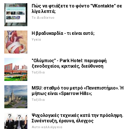
Πώς να φτιάξετε το φόντο "VKontakte" σε
λίγα λεπτά;
Το Διαδίκτυο
Η βραδυκαρδία - τι είναι αυτό;
Υγεία
"Ολύμπιος" - Park Hotel: περιγραφή
ξενοδοχείου, κριτικές, διεύθυνση
Ταξίδια
MSU: σταθμό του μετρό «Πανεπιστήμιο». Ή
μήπως είναι «Sparrow Hills»;
Ταξίδια
Ψυχολογικές τεχνικές κατά την πρόσληψη.
Συνέντευξη, έρευνα, έλεγχος
Αυτο-καλλιέργεια