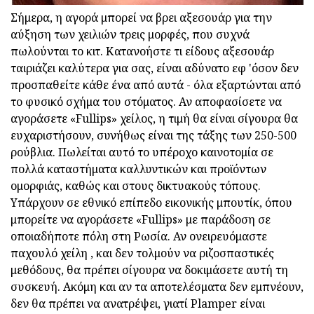
Σήμερα, η αγορά μπορεί να βρει αξεσουάρ για την
αύξηση των χειλιών τρεις μορφές, που συχνά
πωλούνται το κιτ. Κατανοήστε τι είδους αξεσουάρ
ταιριάζει καλύτερα για σας, είναι αδύνατο εφ 'όσον δεν
προσπαθείτε κάθε ένα από αυτά - όλα εξαρτώνται από
το φυσικό σχήμα του στόματος. Αν αποφασίσετε να
αγοράσετε «Fullips» χείλος, η τιμή θα είναι σίγουρα θα
ευχαριστήσουν, συνήθως είναι της τάξης των 250-500
ρούβλια. Πωλείται αυτό το υπέροχο καινοτομία σε
πολλά καταστήματα καλλυντικών και προϊόντων
ομορφιάς, καθώς και στους δικτυακούς τόπους.
Υπάρχουν σε εθνικό επίπεδο εικονικής μπουτίκ, όπου
μπορείτε να αγοράσετε «Fullips» με παράδοση σε
οποιαδήποτε πόλη στη Ρωσία. Αν ονειρευόμαστε
παχουλό χείλη , και δεν τολμούν να ριζοσπαστικές
μεθόδους, θα πρέπει σίγουρα να δοκιμάσετε αυτή τη
συσκευή. Ακόμη και αν τα αποτελέσματα δεν εμπνέουν,
δεν θα πρέπει να ανατρέψει, γιατί Plamper είναι