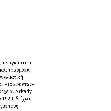
τς αναγκάστηκε
 και τραύματα
γγελματική
ρι. «Γράφοντας»
νέχεια, Arkady
 1920, δείχνει
για τους