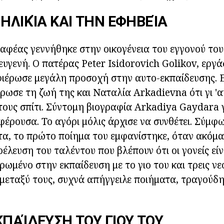
 ΗΛΙΚΊΑ ΚΑΙ ΤΗΝ ΕΦΗΒΕΊΑ
αφέας γεννήθηκε στην οικογένεια του εγγονού το
 ευγενή. Ο πατέρας Peter Isidorovich Golikov, εργ
φιέρωσε μεγάλη προσοχή στην αυτο-εκπαίδευσης. Ε
ωσε τη ζωή της και Ναταλία Arkadievna ότι γι 'α
τους σπίτι. Σύντομη βιογραφία Arkadiya Gaydara γ
αφέρουσα. Το αγόρι μόλις άρχισε να συνθέτει. Σύμφ
α, το πρώτο ποίημα του εμφανίστηκε, όταν ακόμα
οέλευση του ταλέντου που βλέπουν ότι οι γονείς εί
ρωμένο στην εκπαίδευση με το γιο του και τρεις νε
 μεταξύ τους, συχνά απήγγειλε ποιήματα, τραγούδ
ΚΠΑΊΔΕΥΣΗ ΤΟΥ ΓΙΟΥ ΤΟΥ