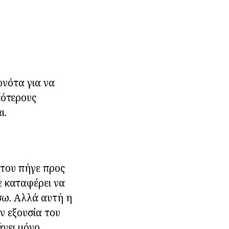
ονότα για να
εότερους
ι.
του πήγε προς
ε καταφέρει να
σω. Αλλά αυτή η
ν εξουσία του
άνει μόνο