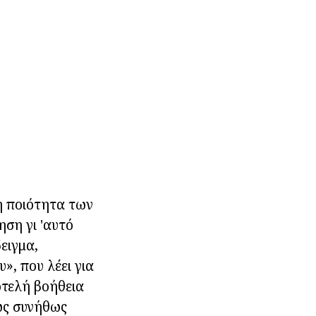
η ποιότητα των
ηση γι 'αυτό
ειγμα,
», που λέει για
οτελή βοήθεια
ως συνήθως