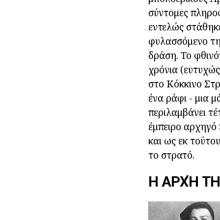
σύντομες πληροφ
εντελώς στάθηκε
φυλασσόμενο τη
δράση. Το φθινό
χρόνια (ευτυχώς
στο Κόκκινο Στρ
ένα ράφι - μια 
περιλαμβάνει τέ
έμπειρο αρχηγό 
και ως εκ τούτου
το στρατό.
Η ΑΡΧΉ Τ