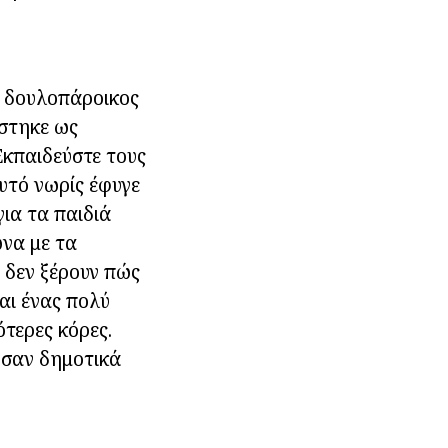
υ δουλοπάροικος
άστηκε ως
κπαιδεύστε τους
υτό νωρίς έφυγε
ια τα παιδιά
ωνα με τα
 δεν ξέρουν πώς
ναι ένας πολύ
ότερες κόρες.
ησαν δημοτικά