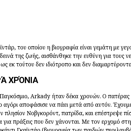
ϊντάρ, του οποίου η βιογραφία είναι γεμάτη με γεγ
δεινά της ζωής, αισθάνθηκε την ευθύνη για τους ν
 ως εκ τούτου δεν ιδιότροπο και δεν διαμαρτύροντα
ΡΆ ΧΡΌΝΙΑ
Παγκόσμιο, Arkady ήταν δέκα χρονών. Ο πατέρας 
το αγόρι αποφάσισε να πάει μετά από αυτόν. Έχουμ
ον πλησίον Νοβγκορόντ, πατρίδα, και επέστρεψε πί
α για πράξεις που δεν χάνονται. Με τον ερχομό στη
κάντι Γκαϊντάρ (βιογραφία των παιδιών περιλαμβ