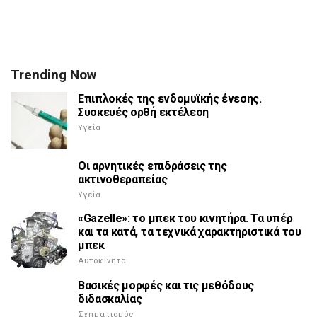
Trending Now
Επιπλοκές της ενδομυϊκής ένεσης.
Συσκευές ορθή εκτέλεση
Υγεία
Οι αρνητικές επιδράσεις της
ακτινοθεραπείας
Υγεία
«Gazelle»: το μπεκ του κινητήρα. Τα υπέρ
και τα κατά, τα τεχνικά χαρακτηριστικά του
μπεκ
Αυτοκίνητα
Βασικές μορφές και τις μεθόδους
διδασκαλίας
Σχηματισμός