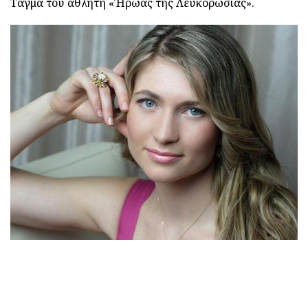
Τάγμα του αθλητή «Ήρωας της Λευκορωσίας».