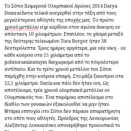
Το Σότσι Χειμερινοί Ολυμπιακοί Αγώνες 2014 Darya
Domracheva τελικά ανεγερθεί στην τάξη από τους
μεγαλύτερους αθλητές της εποχής μας. Το πρώτο
χρυσό μετάλλιο
είχε κερδίσει στον αγώνα άσκηση σε
απόσταση 10 χιλιομέτρων. Επιπλέον, το χάσμα μεταξύ
της δεύτερης τελειωμένο Tora Berger ήταν 38
δευτερόλεπτα. Τρεις ημέρες αργότερα, μια νέα νίκη - σε
κάθε κούρσα στα 15 χιλιόμετρα από το
polutoraminutnym διαχωρισμό από το πλησιέστερο
αντίπαλο. Και το τρίτο χρυσό μετάλλιο του Σότσι
παρήχθη στην κούρσα επαφή. Στο μάζα ξεκινήσει στα
12,5 χιλιόμετρα. Daria και πάλι δεν ήταν ίση. Ως
αποτέλεσμα, τρία χρυσά ολυμπιακά μετάλλια σε
Ολυμπιακούς του. Ένα παρόμοιο αποτέλεσμα στο
δίαθλο των γυναικών εξακολουθεί να μην ήταν.
Ντάρια επιτυχία στο Σότσι δεν πέρασε απαρατήρητη
στο σπίτι τους αθλητές. Πρόεδρος της Λευκορωσίας
Αλεξάντερ Λουκασένκο απονεμήθηκε προσωπικά το