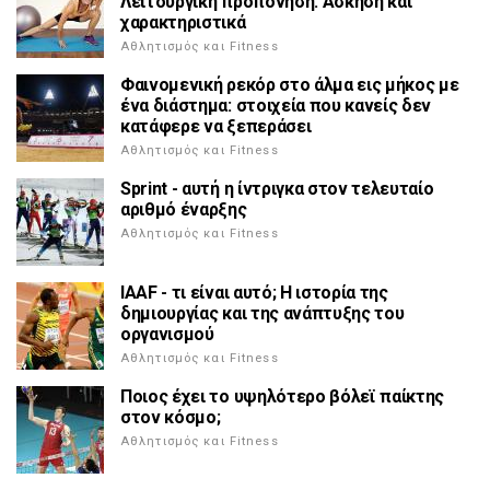
Λειτουργική προπόνηση: Άσκηση και
χαρακτηριστικά
Αθλητισμός και Fitness
Φαινομενική ρεκόρ στο άλμα εις μήκος με
ένα διάστημα: στοιχεία που κανείς δεν
κατάφερε να ξεπεράσει
Αθλητισμός και Fitness
Sprint - αυτή η ίντριγκα στον τελευταίο
αριθμό έναρξης
Αθλητισμός και Fitness
IAAF - τι είναι αυτό; Η ιστορία της
δημιουργίας και της ανάπτυξης του
οργανισμού
Αθλητισμός και Fitness
Ποιος έχει το υψηλότερο βόλεϊ παίκτης
στον κόσμο;
Αθλητισμός και Fitness