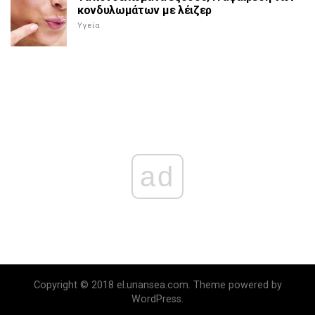
κονδυλωμάτων με λέιζερ
Υγεία
ad
Copyright © 2018 el.unansea.com. Theme powered by
WordPress.