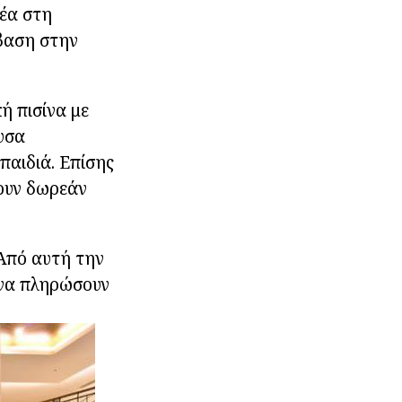
θέα στη
βαση στην
ή πισίνα με
υσα
παιδιά. Επίσης
χουν δωρεάν
 Από αυτή την
 να πληρώσουν