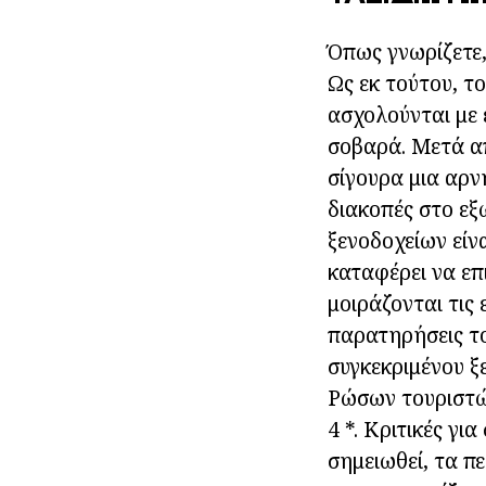
Όπως γνωρίζετε, 
Ως εκ τούτου, τ
ασχολούνται με 
σοβαρά. Μετά απ
σίγουρα μια αρ
διακοπές στο εξ
ξενοδοχείων είν
καταφέρει να επ
μοιράζονται τις
παρατηρήσεις του
συγκεκριμένου ξ
Ρώσων τουριστώ
4 *. Κριτικές γι
σημειωθεί, τα π