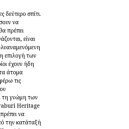
ες δεύτερο σπίτι.
ίσουν να
θα πρέπει
άζονται, είναι
πολυαναμενόμενη
 η επιλογή των
ίοι έχουν ήδη
 τα άτομα
φέρω τις
του
ι τη γνώμη των
aburi Heritage
 πρέπει να
από την κατάταξή