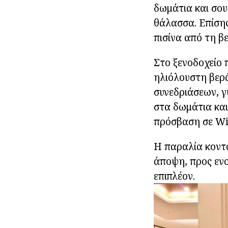
δωμάτια και σου
θάλασσα. Επίσης
πισίνα από τη β
Στο ξενοδοχείο 
ηλιόλουστη βερ
συνεδριάσεων, γ
στα δωμάτια και
πρόσβαση σε Wi
Η παραλία κοντά
άποψη, προς ενο
επιπλέον.